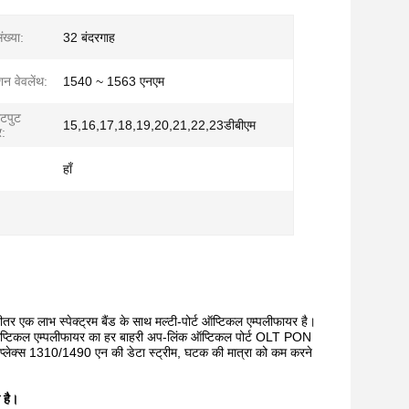
ख्या:
32 बंदरगाह
 वेवलेंथ:
1540 ~ 1563 एनएम
उटपुट
15,16,17,18,19,20,21,22,23डीबीएम
र:
हाँ
लाभ स्पेक्ट्रम बैंड के साथ मल्टी-पोर्ट ऑप्टिकल एम्पलीफायर है।
ै।ऑप्टिकल एम्पलीफायर का हर बाहरी अप-लिंक ऑप्टिकल पोर्ट OLT PON
ीप्लेक्स 1310/1490 एन की डेटा स्ट्रीम, घटक की मात्रा को कम करने
 है।