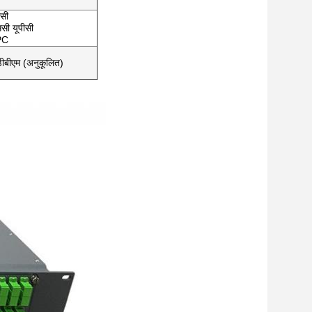
ीसी
ससी यूपीसी
APC
बीएम (अनुकूलित)