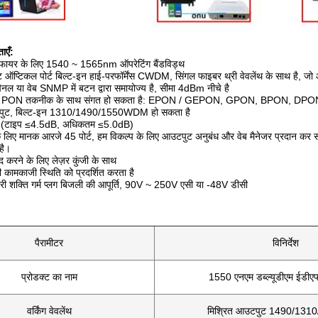
ाएँ:
ीफायर के लिए 1540 ~ 1565nm ऑपरेटिंग बैंडविड्थ
ट ऑप्टिकल पोर्ट बिल्ट-इन हाई-परफॉर्मेंस CWDM, सिंगल फाइबर थ्री वेवलेंथ के साथ है,
ैनल या वेब SNMP में बटन द्वारा समायोज्य है, सीमा 4dBm नीचे है
x PON तकनीक के साथ संगत हो सकता है: EPON / GEPON, GPON, BPON, DPO
उटपुट, बिल्ट-इन 1310/1490/1550WDM हो सकता है
ा (टाइप ≤4.5dB, अधिकतम ≤5.0dB)
के लिए मानक आरजे 45 पोर्ट, हम विकल्प के लिए आउटपुट अनुबंध और वेब मैनेजर प्रदान कर स
है।
ंद करने के लिए लेज़र कुंजी के साथ
कामकाजी स्थिति को प्रदर्शित करता है
हरी शक्ति गर्म प्लग बिजली की आपूर्ति, 90V ~ 250V एसी या -48V डीसी
पैरामीटर
विनिर्देश
प्रोडक्ट का नाम
1550 एनएम डब्ल्यूडीएम ईडीए
वर्किंग वेवलेंथ
मिश्रित आउटपुट 1490/131