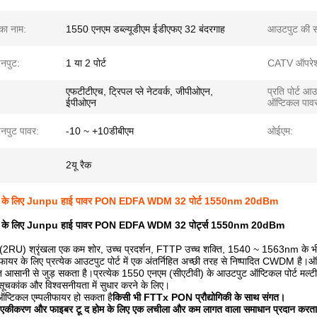
 का नाम:
1550 एनएम डब्ल्यूडीएम ईडीएफए 32 बंदरगाह
आउटपुट की सं
नपुट:
1 या 2 पोर्ट
CATV ऑपरेशन
एफटीटीएच, ट्रिपल प्ले नेटवर्क, जीपीओएन,
प्रति पोर्ट आ
ईपीओएन
ऑप्टिकल पाव
पुट पावर:
-10 ~ +10डीबीएम
ओईएम:
2यू रैक
े लिए Junpu हाई पावर PON EDFA WDM 32 पोर्ट 1550nm 20dBm
े लिए Junpu हाई पावर PON EDFA WDM 32 पोर्ट्स 1550nm 20dBm
) श्रृंखला एक कम शोर, उच्च प्रदर्शन, FTTP उच्च शक्ति, 1540 ~ 1563nm के भीतर एक 
फायर के लिए प्रत्येक आउटपुट पोर्ट में एक अंतर्निहित अच्छी तरह से निष्पादित CWDM ह
हुत आसानी से जुड़ सकता है।प्रत्येक 1550 एनएम (सीएटीवी) के आउटपुट ऑप्टिकल पोर्ट मल्ट
ूचकांक और विश्वसनीयता में सुधार करने के लिए।
ऑप्टिकल एम्पलीफायर हो सकता है
किसी भी FTTx PON प्रौद्योगिकी के साथ संगत।
क एकीकरण और फाइबर टू द होम के लिए एक लचीला और कम लागत वाला समाधान प्रदान करता