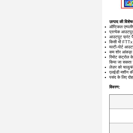
उत्पाद की विशेषत
ऑप्टिकल एम्पल
प्रत्येक आउटपु
आउटपुट फ्रंट प
किसी भी FTT
मल्टी-पोर्ट आ
कम शोर आंकड़
रिमोट कंट्रोल 
किया जा सकता 
लेज़र को चालू/ब
एलईडी मशीन की 
पसंद के लिए दो
विवरण: