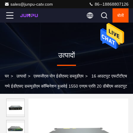
sales@junpu-catv.com
86--18868807126
बोली
उत्पादों
घर
>
उत्पादों
>
एक्सजीएस पोन ईडीएफए डब्लूडीएम
>
16 आउटपुट एफटीटीएच
गप्पे ईडीएफए डब्ल्यूडीएम कॉम्बिनेशन हुआवेई 1550 एनएम प्रति 20 डीबीएम आउटपुट