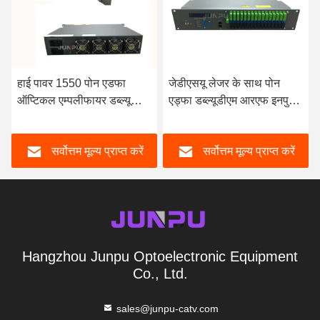
 पावर 1550 पोन एडफा
जेडीएसयू लेजर के साथ पोन
एफटीटी
टिकल एम्पलीफायर डब्ल्यूडीएम
एड्फा डब्ल्यूडीएम आरएफ इनपुट
एम्पलीफ
्बिनर 16 आउटपुट प्रति 19
32 पोर्ट 1550nm ऑप्टिकल
पोर्ट 2 य
ीएम, 1550 एडफा
एम्पलीफायर
सर्वोत्तम मूल्य प्राप्त करें
सर्वोत्तम मूल्य प्राप्त करें
Hangzhou Junpu Optoelectronic Equipment
Co., Ltd.
sales@junpu-catv.com