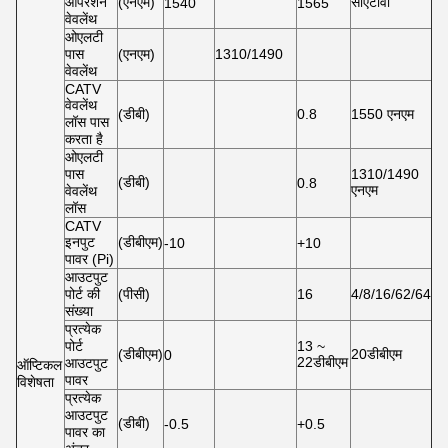
ऑपरेशन
(एनएम)
सीएटीवी
1540
1565
वेवलेंथ
ओएलटी
पास
(एनएम)
1310/1490
वेवलेंथ
CATV
वेवलेंथ
(डीबी)
0.8
1550 एनएम
लॉस पास
करता है
ओएलटी
पास
1310/1490
(डीबी)
0.8
एनएम
वेवलेंथ
लॉस
CATV
इनपुट
(डीबीएम)
-10
+10
पावर (Pi)
आउटपुट
पोर्ट की
(पीसी)
16
4/8/16/62/64
संख्या
प्रत्येक
पोर्ट
13 ~
(डीबीएम)
20डीबीएम
0
22डीबीएम
आउटपुट
ऑप्टिकल
पावर
विशेषता
प्रत्येक
आउटपुट
(डीबी)
-0.5
+0.5
पावर का