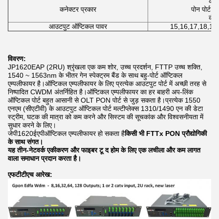
कैटव
कनेक्टर प्रकार
पोन पोर्ट: 
कंब
आउटपुट ऑप्टिकल पावर
15,16,17,18,19,
विवरण:
JP1620EAP (2RU) श्रृंखला एक कम शोर, उच्च प्रदर्शन, FTTP उच्च शक्ति,
1540 ~ 1563nm के भीतर गेन स्पेक्ट्रम बैंड के साथ बहु-पोर्ट ऑप्टिकल
एम्पलीफायर है।ऑप्टिकल एम्पलीफायर के लिए प्रत्येक आउटपुट पोर्ट में अच्छी तरह से
निष्पादित CWDM अंतर्निहित है।ऑप्टिकल एम्पलीफायर का हर बाहरी अप-लिंक
ऑप्टिकल पोर्ट बहुत आसानी से OLT PON पोर्ट से जुड़ सकता है।प्रत्येक 1550
एनएम (सीएटीवी) के आउटपुट ऑप्टिकल पोर्ट मल्टीप्लेक्स 1310/1490 एन की डेटा
स्ट्रीम, घटक की मात्रा को कम करने और सिस्टम की सूचकांक और विश्वसनीयता में
सुधार करने के लिए।
जेपी1620ईएपी
ऑप्टिकल एम्पलीफायर हो सकता है
किसी भी FTTx PON प्रौद्योगिकी
के साथ संगत।
यह तीन-नेटवर्क एकीकरण और फाइबर टू द होम के लिए एक लचीला और कम लागत
वाला समाधान प्रदान करता है।
एफटीटीएच आरेख: