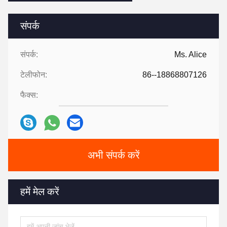
संपर्क
संपर्क:
Ms. Alice
टेलीफोन:
86--18868807126
फैक्स:
अभी संपर्क करें
हमें मेल करें