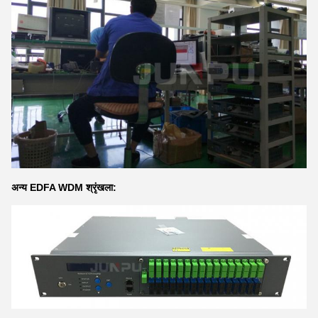
अन्य EDFA WDM श्रृंखला: