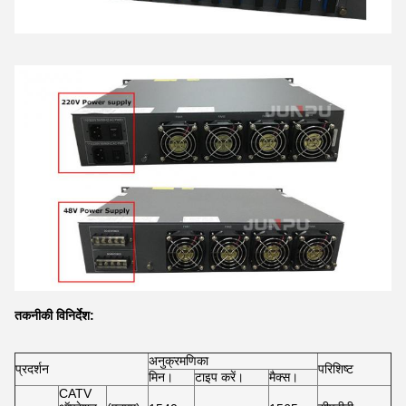
तकनीकी विनिर्देश:
अनुक्रमणिका
प्रदर्शन
परिशिष्ट
मिन।
टाइप करें।
मैक्स।
CATV