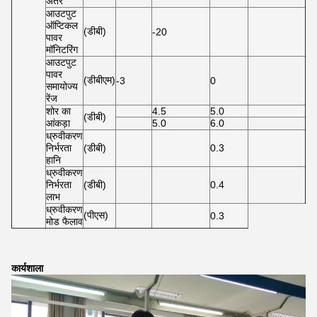
अंतर
आउटपुट
ऑप्टिकल
(डीबी)
-20
पावर
मॉनिटरिंग
आउटपुट
पावर
(डीबीएम)
-3
0
समायोज्य
रेंज
शोर का
4.5
5.0
(डीबी)
आंकड़ा
5.0
6.0
ध्रुवीकरण
निर्भरता
(डीबी)
0.3
हानि
ध्रुवीकरण
निर्भरता
(डीबी)
0.4
लाभ
ध्रुवीकरण
(पीएस)
0.3
मोड फैलाव
कार्यशाला