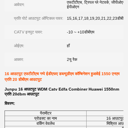
एफटीटीएच, ट्रिपल प्ले नेटवर्क, जीपीओएन,
आवेदन:
ईपीओएन
प्रति पोर्ट आउटपुट ऑप्टिकल पावर:
15,16,17,18,19,20,21,22,23डीबीएम
CATV इनपुट पावर:
-10 ~ +10डीबीएम
ओईएम:
हाँ
आकार:
2यू रैक
16 आउटपुट एफटीटीएच गप्पे ईडीएफए डब्ल्यूडीएम कॉम्बिनेशन हुआवेई 1550 एनएम
प्रति 20 डीबीएम आउटपुट
Junpu 16 आउटपुट WDM Catv Edfa Combiner Huawei 1550nm
प्रति 20dbm आउटपुट
विवरण:
पैरामीटर
प्रोडक्ट का नाम
16 आउटपुट डब्
वर्किंग वेवलेंथ
मिश्रित आउट