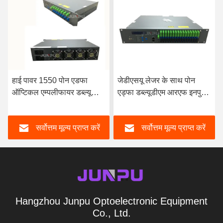
र 1550 पोन एडफा
जेडीएसयू लेजर के साथ पोन
एफटीटीएच 
 एम्पलीफायर डब्ल्यूडीएम
एड्फा डब्ल्यूडीएम आरएफ इनपुट
एम्पलीफायर 
र 16 आउटपुट प्रति 19
32 पोर्ट 1550nm ऑप्टिकल
पोर्ट 2 यू रैक
, 1550 एडफा
एम्पलीफायर
सर्वोत्तम मूल्य प्राप्त करें
सर्वोत्तम मूल्य प्राप्त करें
सर्वो
Hangzhou Junpu Optoelectronic Equipment
Co., Ltd.