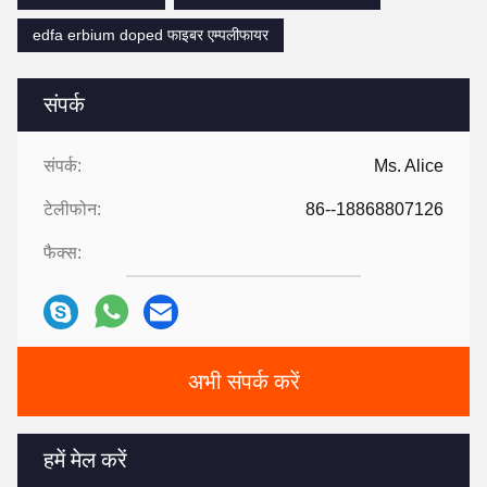
edfa erbium doped फाइबर एम्पलीफायर
संपर्क
संपर्क:
Ms. Alice
टेलीफोन:
86--18868807126
फैक्स:
अभी संपर्क करें
हमें मेल करें