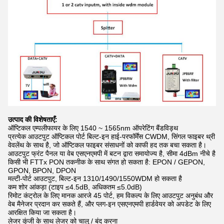
उत्पाद की विशेषताएँ:
ऑप्टिकल एम्पलीफायर के लिए 1540 ~ 1565nm ऑपरेटिंग बैंडविड्थ
प्रत्येक आउटपुट ऑप्टिकल पोर्ट बिल्ट-इन हाई-परफॉर्मेंस CWDM, सिंगल फाइबर थ्री
वेवलेंथ के साथ है, जो ऑप्टिकल फाइबर संसाधनों को काफी हद तक बचा सकता है।
आउटपुट फ्रंट पैनल या वेब एसएनएमपी में बटन द्वारा समायोज्य है, सीमा 4dBm नीचे है
किसी भी FTTx PON तकनीक के साथ संगत हो सकता है: EPON / GEPON,
GPON, BPON, DPON
मल्टी-पोर्ट आउटपुट, बिल्ट-इन 1310/1490/1550WDM हो सकता है
कम शोर आंकड़ा (टाइप ≤4.5dB, अधिकतम ≤5.0dB)
रिमोट कंट्रोल के लिए मानक आरजे 45 पोर्ट, हम विकल्प के लिए आउटपुट अनुबंध और
वेब मैनेजर प्रदान कर सकते हैं, और प्लग-इन एसएनएमपी हार्डवेयर को अपडेट के लिए
आरक्षित किया जा सकता है।
लेजर कुंजी के साथ लेजर को चालू / बंद करना