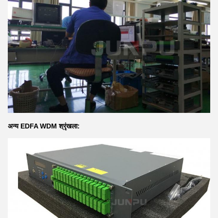
अन्य EDFA WDM श्रृंखला: