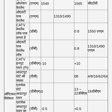
ऑपरेशन
(एनएम)
सीएटीवी
1540
1565
वेवलेंथ
ओएलटी
पास
(एनएम)
1310/1490
वेवलेंथ
CATV
वेवलेंथ
(डीबी)
0.8
1550 एनएम
लॉस पास
करता है
ओएलटी
पास
1310/1490
(डीबी)
0.8
एनएम
वेवलेंथ
लॉस
CATV
इनपुट
(डीबीएम)
-10
+10
पावर (Pi)
आउटपुट
पोर्ट की
(पीसी)
08
4/8/16/62/64
संख्या
प्रत्येक
पोर्ट
13 ~
(डीबीएम)
16डीबीएम
0
22डीबीएम
आउटपुट
ऑप्टिकल
पावर
विशेषता
प्रत्येक
आउटपुट
(डीबी)
-0.5
+0.5
पावर का