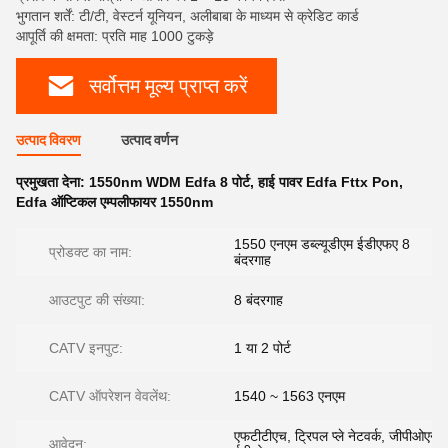
भुगतान शर्तें: टी/टी, वेस्टर्न यूनियन, अलीबाबा के माध्यम से क्रेडिट कार्ड
आपूर्ति की क्षमता: प्रति माह 1000 टुकड़े
सर्वोत्तम मूल्य प्राप्त करें
उत्पाद विवरण
उत्पाद वर्णन
प्रमुखता देना:
1550nm WDM Edfa 8 पोर्ट
,
हाई पावर Edfa Fttx Pon
,
Edfa ऑप्टिकल एम्पलीफायर 1550nm
1550 एनएम डब्ल्यूडीएम ईडीएफए 8
प्रोडक्ट का नाम:
बंदरगाह
आउटपुट की संख्या:
8 बंदरगाह
CATV इनपुट:
1 या 2 पोर्ट
CATV ऑपरेशन वेवलेंथ:
1540 ~ 1563 एनएम
एफटीटीएच, ट्रिपल प्ले नेटवर्क, जीपीओएन,
आवेदन: