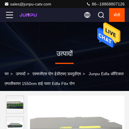
sales@junpu-catv.com
86--18868807126
बोली
उत्पादों
घर
>
उत्पादों
>
एक्सजीएस पोन ईडीएफए डब्लूडीएम
>
Junpu Edfa ऑप्टिकल
एम्पलीफायर 1550nm हाई पावर Edfa Fttx पोन