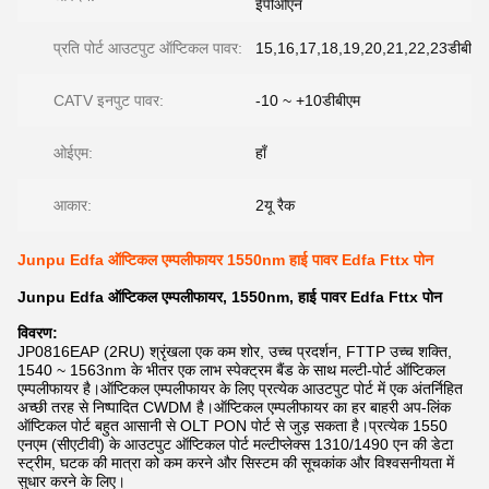
ईपीओएन
प्रति पोर्ट आउटपुट ऑप्टिकल पावर:
15,16,17,18,19,20,21,22,23डीबीएम
CATV इनपुट पावर:
-10 ~ +10डीबीएम
ओईएम:
हाँ
आकार:
2यू रैक
Junpu Edfa ऑप्टिकल एम्पलीफायर 1550nm हाई पावर Edfa Fttx पोन
Junpu Edfa ऑप्टिकल एम्पलीफायर, 1550nm, हाई पावर Edfa Fttx पोन
विवरण:
JP0816EAP (2RU) श्रृंखला एक कम शोर, उच्च प्रदर्शन, FTTP उच्च शक्ति,
1540 ~ 1563nm के भीतर एक लाभ स्पेक्ट्रम बैंड के साथ मल्टी-पोर्ट ऑप्टिकल
एम्पलीफायर है।ऑप्टिकल एम्पलीफायर के लिए प्रत्येक आउटपुट पोर्ट में एक अंतर्निहित
अच्छी तरह से निष्पादित CWDM है।ऑप्टिकल एम्पलीफायर का हर बाहरी अप-लिंक
ऑप्टिकल पोर्ट बहुत आसानी से OLT PON पोर्ट से जुड़ सकता है।प्रत्येक 1550
एनएम (सीएटीवी) के आउटपुट ऑप्टिकल पोर्ट मल्टीप्लेक्स 1310/1490 एन की डेटा
स्ट्रीम, घटक की मात्रा को कम करने और सिस्टम की सूचकांक और विश्वसनीयता में
सुधार करने के लिए।