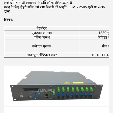
एलईडी मशीन की कामकाजी स्थिति को प्रदर्शित करता है
पसंद के लिए दोहरी शक्ति गर्म प्लग बिजली की आपूर्ति, 90V ~ 250V एसी या -48V
डीसी
विवरण:
पैरामीटर
प्रोडक्ट का नाम
1550 एनएम 
वर्किंग वेवलेंथ
मिश्रित आ
क
कनेक्टर प्रकार
पोन पोर्
क
आउटपुट ऑप्टिकल पावर
15,16,17,18,1