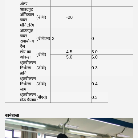
अंतर
आउटपुट
ऑप्टिकल
(डीबी)
-20
पावर
मॉनिटरिंग
आउटपुट
पावर
(डीबीएम)
-3
0
समायोज्य
रेंज
शोर का
4.5
5.0
(डीबी)
आंकड़ा
5.0
6.0
ध्रुवीकरण
निर्भरता
(डीबी)
0.3
हानि
ध्रुवीकरण
निर्भरता
(डीबी)
0.4
लाभ
ध्रुवीकरण
(पीएस)
0.3
मोड फैलाव
कार्यशाला