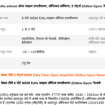
dfa erbium डोप्ड फाइबर एम्पलीफायर
,
ऑप्टिकल कॉम्बिनर
,
8 पोर्ट्स 22dbm Gpon ने
 का नाम:
8 पोर्ट WDM Edfa फाइबर ऑप्टिक एम्पलीफायर
आउटपुट की सं
नपुट:
1 या 2 पोर्ट
CATV ऑपरेशन
एफटीटीएच, ट्रिपल प्ले नेटवर्क, जीपीओएन,
प्रति पोर्ट आ
ईपीओएन
ऑप्टिकल पाव
पुट पावर:
-10 ~ +10डीबीएम
ओईएम:
2यू रैक
केबल टीवी 8 पोर्ट्स WDM Edfa Fiber Optic Amplifier 22dbm Gpon Netw
ेबल टीवी 8 पोर्ट WDM Edfa फाइबर ऑप्टिक एम्पलीफायर 22dbm Gpon नेटवर्क
) श्रृंखला एक कम शोर, उच्च प्रदर्शन, FTTP उच्च शक्ति, 1540 ~ 1563nm के भीतर गेन
लिए प्रत्येक आउटपुट पोर्ट में अच्छी तरह से निष्पादित CWDM अंतर्निहित है।ऑप्टिकल एम
सकता है।प्रत्येक 1550 एनएम (सीएटीवी) के आउटपुट ऑप्टिकल पोर्ट मल्टीप्लेक्स 1310/149