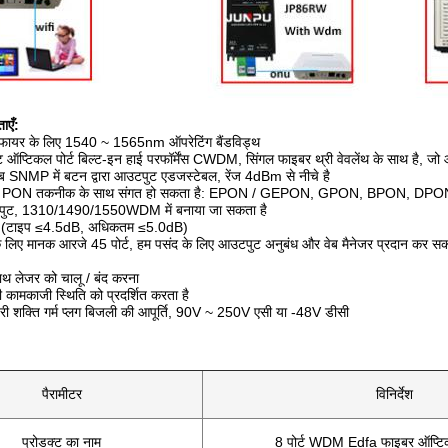
ाएँ:
ीफायर के लिए 1540 ~ 1565nm ऑपरेटिंग बैंडविड्थ
ट ऑप्टिकल पोर्ट बिल्ट-इन हाई परफॉर्मेंस CWDM, सिंगल फाइबर थ्री वेवलेंथ के साथ है, 
वेब SNMP में बटन द्वारा आउटपुट एडजस्टेबल, रेंज 4dBm से नीचे है
x PON तकनीक के साथ संगत हो सकता है: EPON / GEPON, GPON, BPON, DPO
उटपुट, 1310/1490/1550WDM में बनाया जा सकता है
ा (टाइप ≤4.5dB, अधिकतम ≤5.0dB)
के लिए मानक आरजे 45 पोर्ट, हम पसंद के लिए आउटपुट अनुबंध और वेब मैनेजर प्रदान कर सकत
साथ लेजर को चालू / बंद करना
कामकाजी स्थिति को प्रदर्शित करता है
हरी शक्ति गर्म प्लग बिजली की आपूर्ति, 90V ~ 250V एसी या -48V डीसी
पैरामीटर
विनिर्देश
प्रोडक्ट का नाम
8 पोर्ट WDM Edfa फाइबर ऑप्टि