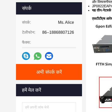
और विश्वसनीयता
JP0822EAP
संपर्क
यह तीन-नेटवर्
एफटीटीएच आरे
संपर्क:
Ms. Alice
टेलीफोन:
86--18868807126
फैक्स:
अभी संपर्क करें
हमें मेल करें