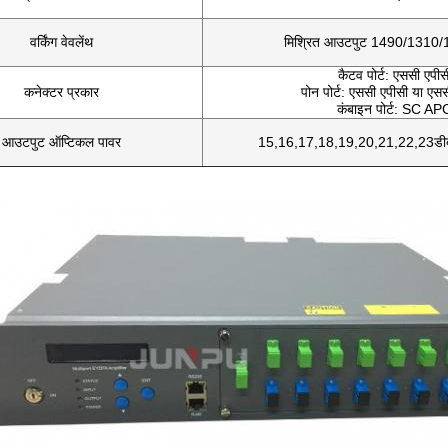
वर्किंग वेवलेंथ
मिश्रित आउटपुट 1490/1310/
कैटव पोर्ट: एससी एपीस
कनेक्टर प्रकार
पोन पोर्ट: एससी एपीसी या एसस
कंबाइन पोर्ट: SC AP
आउटपुट ऑप्टिकल पावर
15,16,17,18,19,20,21,22,23डीब