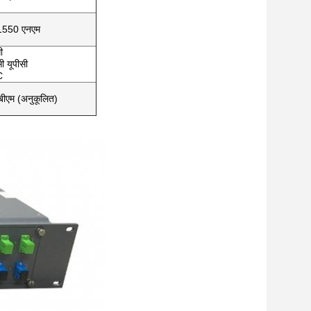
1550 एनएम
ी
ी यूपीसी
C
ीएम (अनुकूलित)