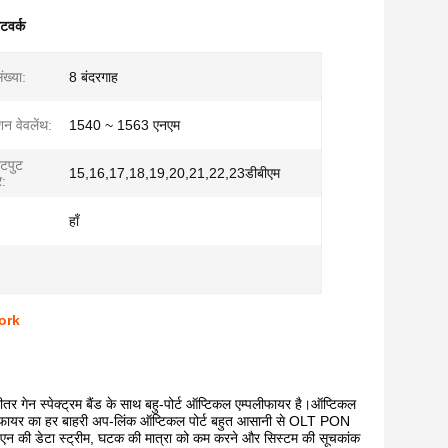
टवर्क
ख्या:
8 बंदरगाह
 वेवलेंथ:
1540 ~ 1563 एनएम
उटपुट
15,16,17,18,19,20,21,22,23डीबीएम
र:
हाँ
ork
 स्पेक्ट्रम बैंड के साथ बहु-पोर्ट ऑप्टिकल एम्पलीफायर है।ऑप्टिकल
्पलीफायर का हर बाहरी अप-लिंक ऑप्टिकल पोर्ट बहुत आसानी से OLT PON
0 एन की डेटा स्ट्रीम, घटक की मात्रा को कम करने और सिस्टम की सूचकांक