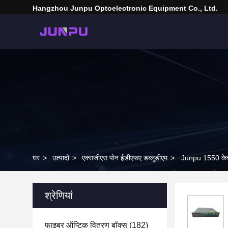
Hangzhou Junpu Optoelectronic Equipment Co., Ltd.
घर
>
उत्पादों
>
एक्सजीएस पोन ईडीएफए डब्लूडीएम
>
Junpu 1550 केब
श्रेणियां
फाइबर ऑप्टिक वितरण बॉक्स
(182)