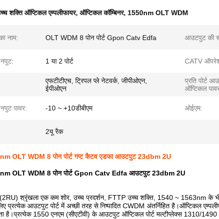
च्च शक्ति ऑप्टिकल एम्पलीफायर
,
ऑप्टिकल कॉम्बिनर
,
1550nm OLT WDM
 का नाम:
OLT WDM 8 पोन पोर्ट Gpon Catv Edfa
आउटपुट की सं
नपुट:
1 या 2 पोर्ट
CATV ऑपरेशन
एफटीटीएच, ट्रिपल प्ले नेटवर्क, जीपीओएन,
प्रति पोर्ट आ
ईपीओएन
ऑप्टिकल पाव
पुट पावर:
-10 ~ +10डीबीएम
ओईएम:
2यू रैक
m OLT WDM 8 पोन पोर्ट गप्ट कैटव एडफा आउटपुट 23dbm 2U
nm OLT WDM 8 पोन पोर्ट Gpon Catv Edfa आउटपुट 23dbm 2U
) श्रृंखला एक कम शोर, उच्च प्रदर्शन, FTTP उच्च शक्ति, 1540 ~ 1563nm के भीतर गेन
लिए प्रत्येक आउटपुट पोर्ट में अच्छी तरह से निष्पादित CWDM अंतर्निहित है।ऑप्टिकल एम
सकता है।प्रत्येक 1550 एनएम (सीएटीवी) के आउटपुट ऑप्टिकल पोर्ट मल्टीप्लेक्स 1310/149