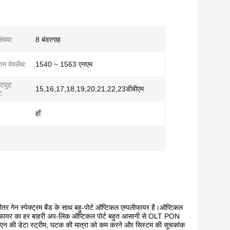
ख्या:
8 बंदरगाह
 वेवलेंथ:
1540 ~ 1563 एनएम
उटपुट
15,16,17,18,19,20,21,22,23डीबीएम
र:
हाँ
 स्पेक्ट्रम बैंड के साथ बहु-पोर्ट ऑप्टिकल एम्पलीफायर है।ऑप्टिकल
्पलीफायर का हर बाहरी अप-लिंक ऑप्टिकल पोर्ट बहुत आसानी से OLT PON
0 एन की डेटा स्ट्रीम, घटक की मात्रा को कम करने और सिस्टम की सूचकांक