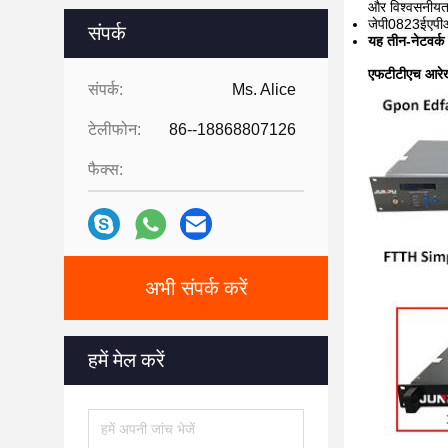
और विश्वसनीयता
जेपी0823ईएपी
संपर्क
यह तीन-नेटवर्
एफटीटीएच आरे
संपर्क:
Ms. Alice
टेलीफोन:
86--18868807126
फैक्स:
अभी संपर्क करें
हमें मेल करें