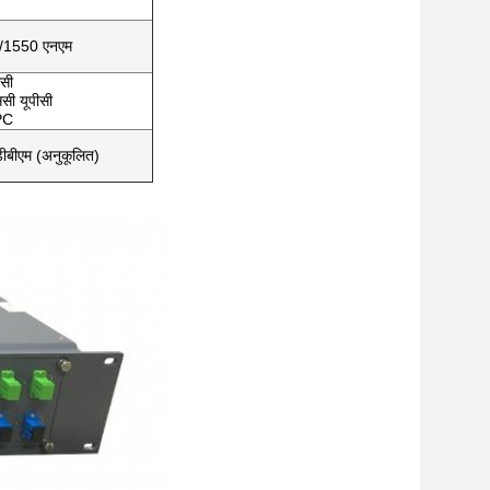
0/1550 एनएम
ीसी
ससी यूपीसी
APC
बीएम (अनुकूलित)