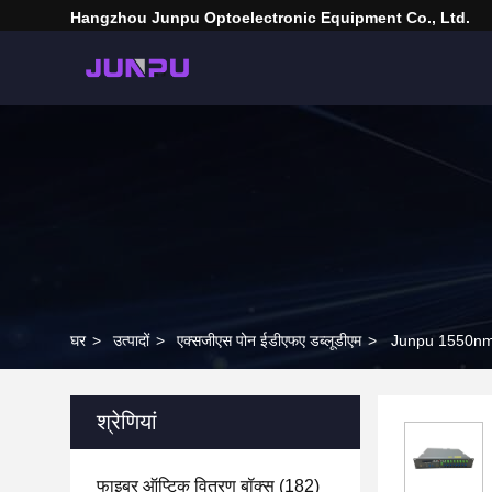
Hangzhou Junpu Optoelectronic Equipment Co., Ltd.
घर
>
उत्पादों
>
एक्सजीएस पोन ईडीएफए डब्लूडीएम
>
Junpu 1550nm 
श्रेणियां
फाइबर ऑप्टिक वितरण बॉक्स
(182)