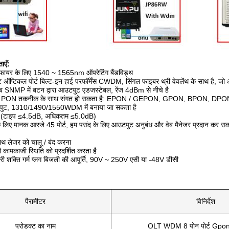
ाएँ:
ीफायर के लिए 1540 ~ 1565nm ऑपरेटिंग बैंडविड्थ
ट ऑप्टिकल पोर्ट बिल्ट-इन हाई परफॉर्मेंस CWDM, सिंगल फाइबर थ्री वेवलेंथ के साथ है, 
वेब SNMP में बटन द्वारा आउटपुट एडजस्टेबल, रेंज 4dBm से नीचे है
x PON तकनीक के साथ संगत हो सकता है: EPON / GEPON, GPON, BPON, DPO
उटपुट, 1310/1490/1550WDM में बनाया जा सकता है
ा (टाइप ≤4.5dB, अधिकतम ≤5.0dB)
के लिए मानक आरजे 45 पोर्ट, हम पसंद के लिए आउटपुट अनुबंध और वेब मैनेजर प्रदान कर सकत
साथ लेजर को चालू / बंद करना
कामकाजी स्थिति को प्रदर्शित करता है
हरी शक्ति गर्म प्लग बिजली की आपूर्ति, 90V ~ 250V एसी या -48V डीसी
पैरामीटर
विनिर्देश
प्रोडक्ट का नाम
OLT WDM 8 पोन पोर्ट Gpo