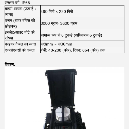
संरक्षण वर्ग: IP65
बाहरी आयाम (ऊंचाई x
490 मिमी × 220 मिमी
व्यास)
वजन (बाहर बॉक्स को
3000 ग्राम- 3600 ग्राम
छोड़कर)
इनलेट/आउट पोर्ट की
सामान्य रूप से 6 टुकड़े (अधिकतम 6 टुकड़े)
संख्या
फाइबर केबल का व्यास
Φ8mm ~ Φ36mm
एफओएससी की क्षमता
बंची: 48-288 (कोर), रिबन: 864 (कोर) तक
विवरण: