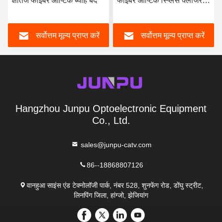
क्षैतिज फाइबर ऑप्टिक ब्याह बंद
फाइबर ऑप्टिक स्प्लिस क्लोजर
ज्वाइंट बॉक्स
सर्वोत्तम मूल्य प्राप्त करें
सर्वोत्तम मूल्य प्राप्त करें
Hangzhou Junpu Optoelectronic Equipment
Co., Ltd.
sales@junpu-catv.com
86--18868807126
वानहुआ साइंस एंड टेक्नोलॉजी पार्क, नंबर 528, शुनफेंग रोड, डोंघु स्ट्रीट,
लिनपिंग जिला, हांग्जो, झेजियांग