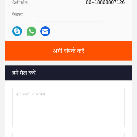
टेलीफोन:
86--18868807126
फैक्स:
अभी संपर्क करें
हमें मेल करें