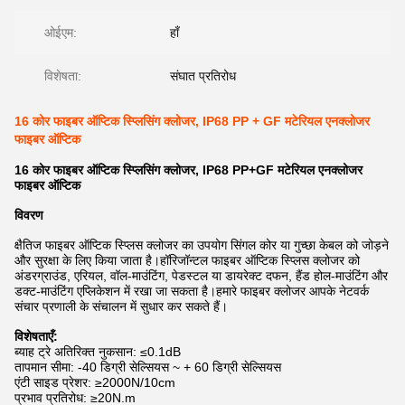
ओईएम:
हाँ
विशेषता:
संघात प्रतिरोध
16 कोर फाइबर ऑप्टिक स्प्लिसिंग क्लोजर, IP68 PP + GF मटेरियल एनक्लोजर
फाइबर ऑप्टिक
16 कोर फाइबर ऑप्टिक स्प्लिसिंग क्लोजर, IP68 PP+GF मटेरियल एनक्लोजर
फाइबर ऑप्टिक
विवरण
क्षैतिज फाइबर ऑप्टिक स्प्लिस क्लोजर का उपयोग सिंगल कोर या गुच्छा केबल को जोड़ने
और सुरक्षा के लिए किया जाता है।हॉरिजॉन्टल फाइबर ऑप्टिक स्प्लिस क्लोजर को
अंडरग्राउंड, एरियल, वॉल-माउंटिंग, पेडस्टल या डायरेक्ट दफन, हैंड होल-माउंटिंग और
डक्ट-माउंटिंग एप्लिकेशन में रखा जा सकता है।हमारे फाइबर क्लोजर आपके नेटवर्क
संचार प्रणाली के संचालन में सुधार कर सकते हैं।
विशेषताएँ:
ब्याह ट्रे अतिरिक्त नुकसान: ≤0.1dB
तापमान सीमा: -40 डिग्री सेल्सियस ~ + 60 डिग्री सेल्सियस
एंटी साइड प्रेशर: ≥2000N/10cm
प्रभाव प्रतिरोध: ≥20N.m