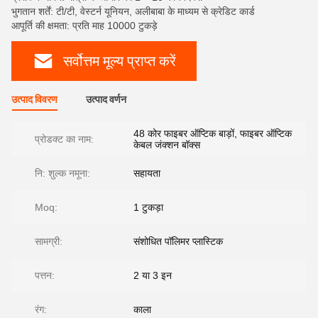
भुगतान शर्तें: टी/टी, वेस्टर्न यूनियन, अलीबाबा के माध्यम से क्रेडिट कार्ड
आपूर्ति की क्षमता: प्रति माह 10000 टुकड़े
सर्वोत्तम मूल्य प्राप्त करें
उत्पाद विवरण
उत्पाद वर्णन
48 कोर फाइबर ऑप्टिक बाड़ों, फाइबर ऑप्टिक
प्रोडक्ट का नाम:
केबल जंक्शन बॉक्स
नि: शुल्क नमूना:
सहायता
Moq:
1 टुकड़ा
सामग्री:
संशोधित पॉलिमर प्लास्टिक
पत्तन:
2 या 3 इन
रंग:
काला