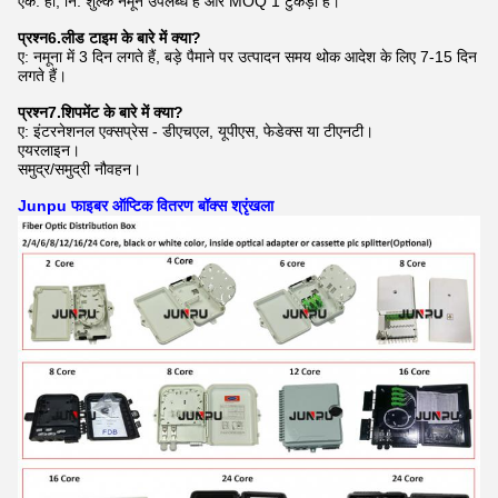
एक: हाँ, नि: शुल्क नमूने उपलब्ध हैं और MOQ 1 टुकड़ा है।
प्रश्न6.लीड टाइम के बारे में क्या?
ए: नमूना में 3 दिन लगते हैं, बड़े पैमाने पर उत्पादन समय थोक आदेश के लिए 7-15 दिन
लगते हैं।
प्रश्न7.शिपमेंट के बारे में क्या?
ए: इंटरनेशनल एक्सप्रेस - डीएचएल, यूपीएस, फेडेक्स या टीएनटी।
एयरलाइन।
समुद्र/समुद्री नौवहन।
Junpu फाइबर ऑप्टिक वितरण बॉक्स श्रृंखला