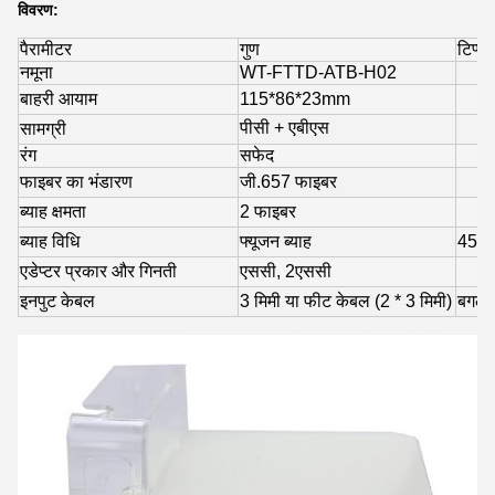
विवरण:
पैरामीटर
गुण
टिप्पण
नमूना
WT-FTTD-ATB-H02
बाहरी आयाम
115*86*23mm
पीसी + एबीएस
सामग्री
रंग
सफेद
फाइबर का भंडारण
जी.657 फाइबर
ब्याह क्षमता
2 फाइबर
ब्याह विधि
फ्यूजन ब्याह
45 मि
एडेप्टर प्रकार और गिनती
एससी, 2एससी
इनपुट केबल
3 मिमी या फीट केबल (2 * 3 मिमी)
बगल स