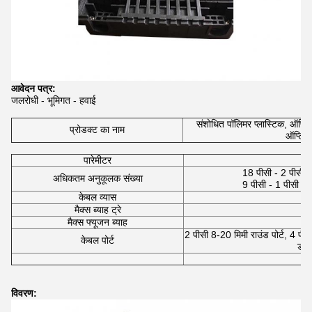
आवेदन पत्र:
जलरोधी - भूमिगत - हवाई
संशोधित पॉलिमर प्लास्टिक, ऑप्
प्रोडक्ट का नाम
ऑप्टिक 
पारेमीटर
18 पीसी - 2 पीसी @ 
अधिकतम अनुकूलक संख्या
9 पीसी - 1 पीसी @ 
केबल व्यास
मैक्स ब्याह ट्रे
मैक्स फ्यूजन ब्याह
2 पीसी 8-20 मिमी राउंड पोर्ट, 4 पी
केबल पोर्ट
ड्रॉ
विवरण: