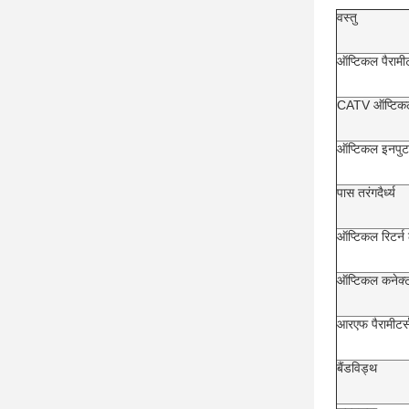
वस्तु
ऑप्टिकल पैरामीट
CATV ऑप्टिकल त
ऑप्टिकल इनपुट 
पास तरंगदैर्ध्य
ऑप्टिकल रिटर्न
ऑप्टिकल कनेक्
आरएफ पैरामीटर्
बैंडविड्थ