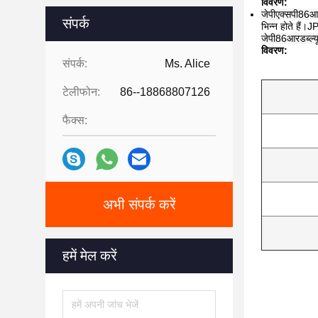
विवरण:
जेपीएक्सपी86आर
संपर्क
भिन्न होते हैं
जेपी
86
आरडब्ल्य
विवरण:
संपर्क:
Ms. Alice
टेलीफोन:
86--18868807126
फैक्स:
अभी संपर्क करें
हमें मेल करें