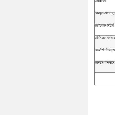
समतलता
आरएफ आउटपुट
ऑप्टिकल रिटर्न
ऑप्टिकल प्रभा
एमजीसी नियंत्रण
आरएफ कनेक्टर