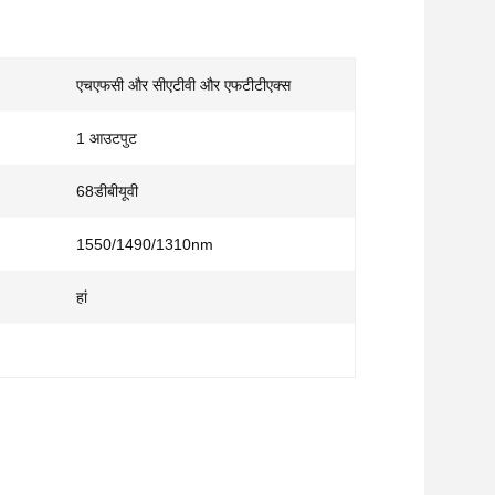
एचएफसी और सीएटीवी और एफटीटीएक्स
1 आउटपुट
68डीबीयूवी
1550/1490/1310nm
हां