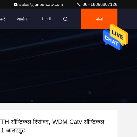
sales@junpu-catv.com
86--18868807126
करें
आयोजन
बोली
Hindi
 FTTH ऑप्टिकल रिसीवर, WDM Catv ऑप्टिकल
ड 1 आउटपुट