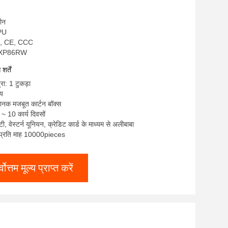
चीन
NPU
S, CE, CCC
JPXP86RW
र्तें
रा: 1 टुकड़ा
्य
मानक मजबूत कार्टन बॉक्स
~ 10 कार्य दिवसों
/ टी, वेस्टर्न यूनियन, क्रेडिट कार्ड के माध्यम से अलीबाबा
ा: प्रति माह 10000pieces
्वोत्तम मूल्य प्राप्त करें