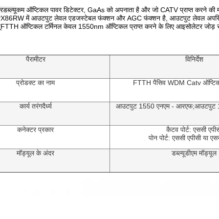
डब्ल्यू
कम ऑप्टिकल पावर डिटेक्टर, GaAs को अपनाता है और जो CATV प्राप्त करने की मांगों क
।JPX86RW में आउटपुट लेवल एडजस्टेबल फंक्शन और AGC फंक्शन है, आउटपुट लेवल अपरिवर्
ू
FTTH ऑप्टिकल टर्मिनल केवल 1550nm ऑप्टिकल प्राप्त करने के लिए आइसोलेटर जोड़ 
पैरामीटर
विनिर्देश
प्रोडक्ट का नाम
FTTH पैसिव WDM Catv ऑप्टिक
कार्य तरंगदैर्ध्य
आउटपुट 1550 एनएम - आरएफ;आउटपुट
कनेक्टर प्रकार
कैटव पोर्ट: एससी एपी
पोन पोर्ट: एससी एपीसी या एस
मॉड्यूल के अंदर
डब्ल्यूडीएम मॉड्यूल