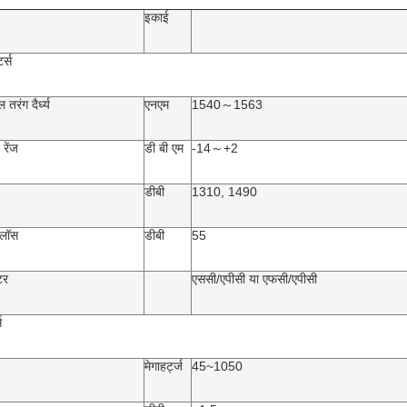
इकाई
र्स
रंग दैर्ध्य
एनएम
1540～1563
रेंज
डी बी एम
-14～+2
डीबी
1310, 1490
 लॉस
डीबी
55
टर
एससी/एपीसी या एफसी/एपीसी
स
मेगाहर्ट्ज
45~1050