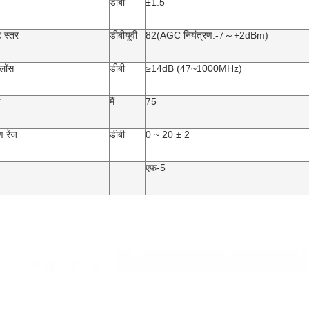
डीबी
±1.5
 स्तर
डीबीयूवी
82(AGC नियंत्रण:-7～+2dBm)
 लॉस
डीबी
≥14dB (47~1000MHz)
व
मैं
75
 रेंज
डीबी
0 ~ 20 ± 2
एफ-5