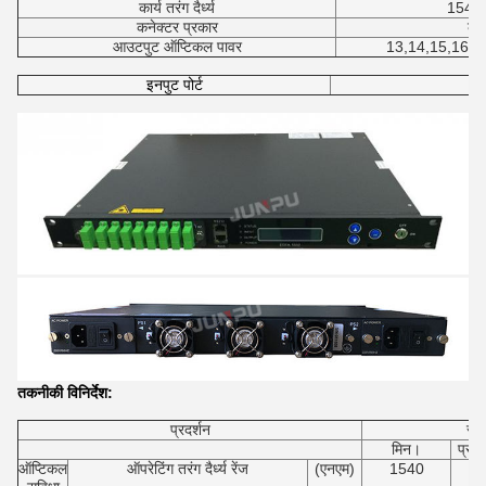
कार्य तरंग दैर्ध्य
1540 
कनेक्टर प्रकार
कैट
आउटपुट ऑप्टिकल पावर
13,14,15,16,1
इनपुट पोर्ट
तकनीकी विनिर्देश:
प्रदर्शन
सूच
मिन।
प्रक
ऑप्टिकल
ऑपरेटिंग तरंग दैर्ध्य रेंज
(एनएम)
1540