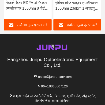
नेटवर्क कैटव EDFA ऑप्टिकल
एर्बियम डॉप्ड फाइबर एम्पलीफायर
एम्पलीफायर 1550nm 8 पोर्ट
1550nm 23dbm 1 आउटपुट
18dbm SC APC 1U
एससी एपीसी 2 पावर सप्लाई
सर्वोत्तम मूल्य प्राप्त करें
सर्वोत्तम मूल्य प्राप्त करें
Hangzhou Junpu Optoelectronic Equipment
Co., Ltd.
sales@junpu-catv.com
86--18868807126
वानहुआ साइंस एंड टेक्नोलॉजी पार्क, नंबर 528, शुनफेंग रोड, डोंघु स्ट्रीट,
लिनपिंग जिला, हांग्जो, झेजियांग