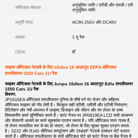
अनुसूचित जाति / एपीसी और एफसी / एपीसी
ऑप्टिकल संबंधक:
अनुसूचित जाति
आपूर्ति वोल्ट:
AC90-256V और DC48V
आकार:
1 यू रैक
OEM:
हाँ
फाइबर ऑप्टिकल नेटवर्क के लिए 16dbm 16 आउटपुट EDFA ऑप्टिकल
एम्पलीफायर 1550 Catv 1U रैक
फाइबर ऑप्टिकल नेटवर्क के लिए Junpu 16dbm 16 आउटपुट Edfa एम्पलीफायर
1550 Catv 1U रैक
विवरण:
JP1616EA ऑप्टिकल एम्पलीफायर दुनिया के शीर्ष वर्ग पंप लेजर और सक्रिय
ऑप्टिकल फाइबर को गोद लेती है।
बिल्कुल सही एपीसी, एसीसी और एटीसी नियंत्रण,
वेंटिलेशन और गर्मी-अपव्यय में उत्कृष्ट डिजाइन लंबे जीवन और पंप लेजर के उच्च
विश्वसनीय कार्य सुनिश्चित करते हैं।
फ्रंट पैनल पर JP0819EA LCD सभी उपकरण
और चेतावनी अलार्म का कार्य सूचकांक प्रदान करता है।
यदि ऑप्टिकल पावर गायब है,
तो लेजर स्वचालित रूप से बंद हो जाएगा, जो लेजर के लिए सुरक्षा सुरक्षा प्रदान करता
है। S232 और RJ45 सीरियल कम्यूटेशन और SNMP नेटवर्क प्रबंधन पोर्ट प्रदान
करते हैं।
ऑप्टिकल एम्पलीफायर के सभी ऑप्टिकल पोर्ट को फ्रंट पैनल या बैक पैनल में