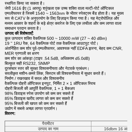
स्थापित किया जा सकता है।
जेपी 1616 ईए (1 आरयू) श्रृंखला एक उच्च शक्ति वाला मल्टी-पोर्ट ऑप्टिकल
एम्पलीफायर है जिसमें 1540 ~ 1563nm के भीतर स्पेक्ट्रम बैंड होता है।
यह मुख्य
रूप से CATV के अनुप्रयोग के लिए डिज़ाइन किया गया है।
यह मेट्रोपोलिज़ और
मध्यम आकार के शहरों के बड़े क्षेत्र कवरेज के लिए एक लचीला और कम लागत वाला
समाधान प्रदान करता है।
उत्पाद की विशेषताएँ:
कुल उत्पादन शक्ति वैकल्पिक 500 ~ 10000 mW (27 ~ 40 dBm)
19 '' 1RU रैक, 64 वैकल्पिक पोर्ट तक वैकल्पिक आउटपुट पोर्ट।
अंतर्निहित कम शोर पूर्व-एम्पलीफायर, आवश्यक नहीं EDFA झरना, बेहद कम CNR,
MER प्रणाली का क्षरण
कम शोर का आंकड़ा (टाइप .54.5dB, अधिकतम d5.0dB)
बिल्कुल सही RS232, SNMP
दूरसंचार स्तर की सुरक्षा विश्वसनीयता और नेटवर्क प्रबंधन।
सरलीकृत मशीन-कमरे लिंक, सिस्टम की विश्वसनीयता में सुधार करते हैं।
निर्माण / रखरखाव में सरल और विश्वसनीय
वैकल्पिक दोहरी ऑप्टिकल इनपुट, निर्मित 2 × 1 ऑप्टिकल स्विच
दोहरी बिजली की आपूर्ति वैकल्पिक, 1 + 1 बैकअप
98% डिवाइस स्पेस उपयोग को कम कर सकते हैं
85% डिवाइस खरीद लागत को कम कर सकते हैं
95% बिजली की खपत को कम कर सकते हैं
उद्योग में सबसे अच्छा लागत प्रदर्शन।
विवरण:
पैरामीटर
उत्पाद का नाम
16dbm 16 आउटपु