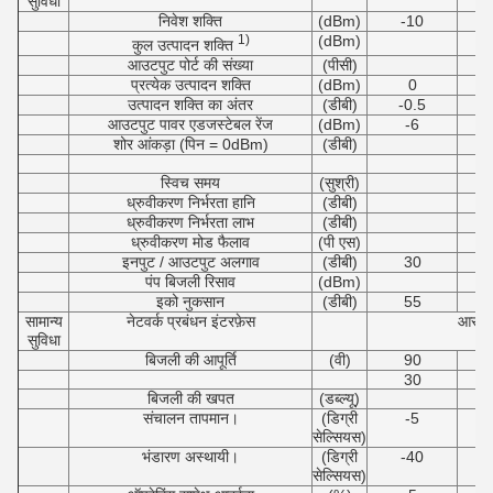
सुविधा
निवेश शक्ति
(dBm)
-10
1)
(dBm)
कुल उत्पादन शक्ति
आउटपुट पोर्ट की संख्या
(पीसी)
प्रत्येक उत्पादन शक्ति
(dBm)
0
उत्पादन शक्ति का अंतर
(डीबी)
-0.5
आउटपुट पावर एडजस्टेबल रेंज
(dBm)
-6
शोर आंकड़ा (पिन = 0dBm)
(डीबी)
4.
5.
स्विच समय
(सुश्री)
ध्रुवीकरण निर्भरता हानि
(डीबी)
ध्रुवीकरण निर्भरता लाभ
(डीबी)
ध्रुवीकरण मोड फैलाव
(पी एस)
इनपुट / आउटपुट अलगाव
(डीबी)
30
पंप बिजली रिसाव
(dBm)
इको नुकसान
(डीबी)
55
सामान्य
नेटवर्क प्रबंधन इंटरफ़ेस
आरजे
सुविधा
बिजली की आपूर्ति
(वी)
90
30
बिजली की खपत
(डब्ल्यू)
संचालन तापमान।
(डिग्री
-5
सेल्सियस)
भंडारण अस्थायी।
(डिग्री
-40
सेल्सियस)