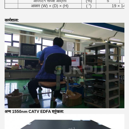
ऑपरेटिंग सापेक्ष आर्द्रता
(%)
5
आकार (W) × (D) × (H)
( ")
19 × 14.3
कार्यशाला:
अन्य 1550nm CATV EDFA श्रृंखला: