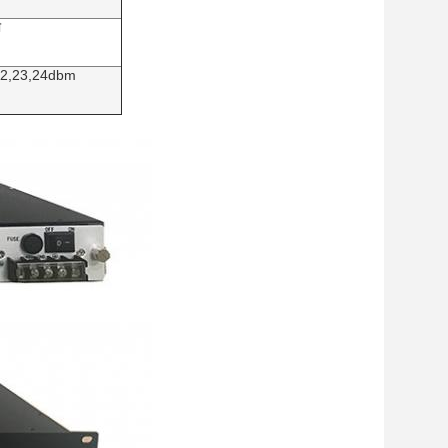
ी
22,23,24dbm