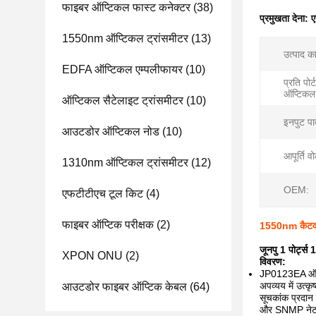
फाइबर ऑप्टिकल फास्ट कनेक्टर
(38)
प्रमुखता देना:
ए
1550nm ऑप्टिकल ट्रांसमीटर
(13)
उत्पाद क
EDFA ऑप्टिकल एम्पलीफायर
(10)
प्रति पो
ऑप्टिकल
ऑप्टिकल सैटेलाइट ट्रांसमीटर
(10)
इनपुट पा
आउटडोर ऑप्टिकल नोड
(10)
आपूर्ति वो
1310nm ऑप्टिकल ट्रांसमीटर
(12)
OEM:
एफटीटीएच टूल किट
(4)
फाइबर ऑप्टिक परीक्षक
(2)
1550nm कैटव ह
जूनपु 1 पोर्
XPON ONU
(2)
विवरण:
JP0123EA ऑप्टि
अपव्यय में उत्क
आउटडोर फाइबर ऑप्टिक केबल
(64)
सूचकांक प्रदान
और SNMP नेटवर्क