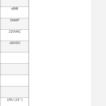
एपीसी
SNMP
220VAC
-48VDC
1RU (19 ")