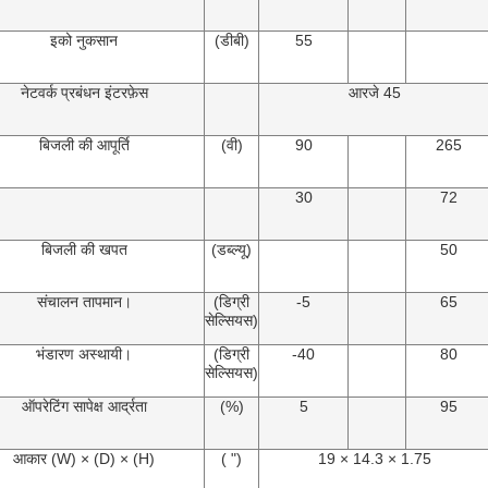
इको नुकसान
(डीबी)
55
नेटवर्क प्रबंधन इंटरफ़ेस
आरजे 45
बिजली की आपूर्ति
(वी)
90
265
30
72
बिजली की खपत
(डब्ल्यू)
50
संचालन तापमान।
(डिग्री
-5
65
सेल्सियस)
भंडारण अस्थायी।
(डिग्री
-40
80
सेल्सियस)
ऑपरेटिंग सापेक्ष आर्द्रता
(%)
5
95
आकार (W) × (D) × (H)
( ")
19 × 14.3 × 1.75