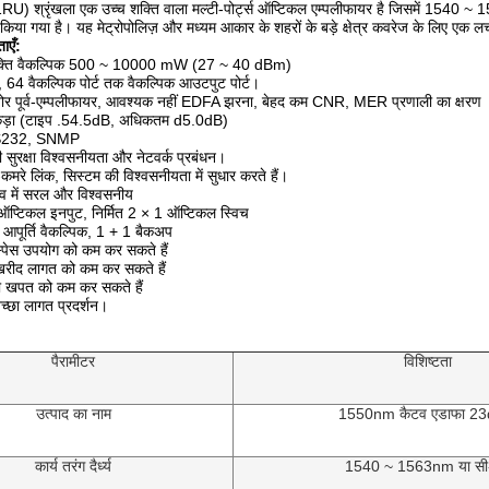
 श्रृंखला एक उच्च शक्ति वाला मल्टी-पोर्ट्स ऑप्टिकल एम्पलीफायर है जिसमें 1540 ~ 156
 किया गया है।
यह मेट्रोपोलिज़ और मध्यम आकार के शहरों के बड़े क्षेत्र कवरेज के लिए ए
ाएँ:
शक्ति वैकल्पिक 500 ~ 10000 mW (27 ~ 40 dBm)
 64 वैकल्पिक पोर्ट तक वैकल्पिक आउटपुट पोर्ट।
शोर पूर्व-एम्पलीफायर, आवश्यक नहीं EDFA झरना, बेहद कम CNR, MER प्रणाली का क्षरण
कड़ा (टाइप .54.5dB, अधिकतम d5.0dB)
RS232, SNMP
ी सुरक्षा विश्वसनीयता और नेटवर्क प्रबंधन।
रे लिंक, सिस्टम की विश्वसनीयता में सुधार करते हैं।
ाव में सरल और विश्वसनीय
 ऑप्टिकल इनपुट, निर्मित 2 × 1 ऑप्टिकल स्विच
 आपूर्ति वैकल्पिक, 1 + 1 बैकअप
पेस उपयोग को कम कर सकते हैं
ीद लागत को कम कर सकते हैं
 खपत को कम कर सकते हैं
अच्छा लागत प्रदर्शन।
पैरामीटर
विशिष्टता
उत्पाद का नाम
1550nm कैटव एडाफा 2
कार्य तरंग दैर्ध्य
1540 ~ 1563nm या सी-