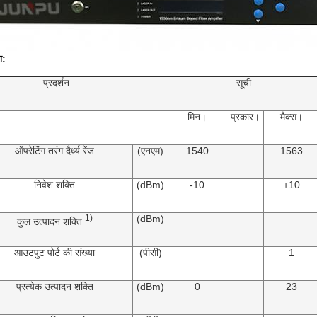
श:
प्रदर्शन
सूची
मिन।
प्रकार।
मैक्स।
ऑपरेटिंग तरंग दैर्ध्य रेंज
(एनएम)
1540
1563
निवेश शक्ति
(dBm)
-10
+10
1)
(dBm)
कुल उत्पादन शक्ति
आउटपुट पोर्ट की संख्या
(पीसी)
1
प्रत्येक उत्पादन शक्ति
(dBm)
0
23