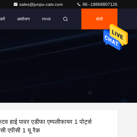
sales@junpu-catv.com
86--18868807126
करें
आयोजन
बोली
Hindi
व हाई पावर एडीफा एम्पलीफायर 1 पोर्ट्स
 एपीसी 1 यू रैक