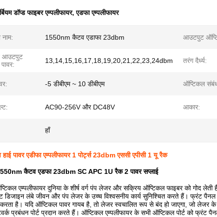
र्बियम डॉप्ड फाइबर एम्पलीफायर
,
एडफा एम्पलीफायर
ा नाम:
1550nm कैटव एडाफा 23dbm
आउटपुट ऑप्टि
र्ट आउटपुट
13,14,15,16,17,18,19,20,21,22,23,24dbm
तरंग दैर्ध्य:
 पावर:
वर:
-5 डीबीएम ~ 10 डीबीएम
ऑप्टिकल संबं
ल्ट:
AC90-256V और DC48V
आकार:
हाँ
ाई पावर एडीफा एम्पलीफायर 1 पोर्ट्स 23dbm एससी एपीसी 1 यू रैक
ट्स 1550nm कैटव एडफा 23dbm SC APC 1U रैक 2 पावर सप्लाई
कल एम्पलीफायर दुनिया के शीर्ष वर्ग पंप लेजर और सक्रिय ऑप्टिकल फाइबर को गोद लेती ह
ृष्ट डिजाइन लंबे जीवन और पंप लेजर के उच्च विश्वसनीय कार्य सुनिश्चित करते हैं।
फ्रंट पैन
 करता है।
यदि ऑप्टिकल पावर गायब है, तो लेजर स्वचालित रूप से बंद हो जाएगा, जो लेजर क
 प्रबंधन पोर्ट प्रदान करते हैं।
ऑप्टिकल एम्पलीफायर के सभी ऑप्टिकल पोर्ट को फ्रंट पैन