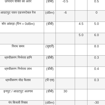
उत्पादन शक्ति का अंतर
(डीबी)
-0.5
0.5
आउटपुट पावर एडजस्टेबल रेंज
(dBm)
-6
0
शोर आंकड़ा (पिन = 0dBm)
(डीबी)
4.5
5.0
5.0
6.0
स्विच समय
(सुश्री)
8.0
ध्रुवीकरण निर्भरता हानि
(डीबी)
0.3
ध्रुवीकरण निर्भरता लाभ
(डीबी)
0.4
ध्रुवीकरण मोड फैलाव
(पी एस)
0.3
इनपुट / आउटपुट अलगाव
(डीबी)
30
पंप बिजली रिसाव
(dBm)
-30