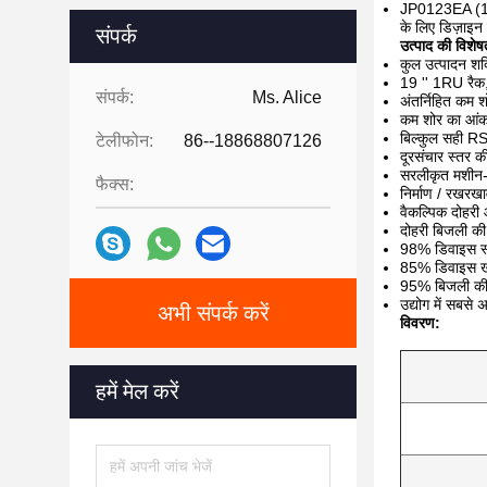
JP0123EA (1RU)
के लिए डिज़ाइन
संपर्क
उत्पाद की विशेषत
कुल उत्पादन 
19 '' 1RU रैक,
संपर्क:
Ms. Alice
अंतर्निहित कम 
कम शोर का आं
बिल्कुल सही 
टेलीफोन:
86--18868807126
दूरसंचार स्तर क
सरलीकृत मशीन-कम
फैक्स:
निर्माण / रखरख
वैकल्पिक दोहरी
दोहरी बिजली की
98% डिवाइस स्
85% डिवाइस खर
95% बिजली की
उद्योग में सबसे 
अभी संपर्क करें
विवरण:
हमें मेल करें