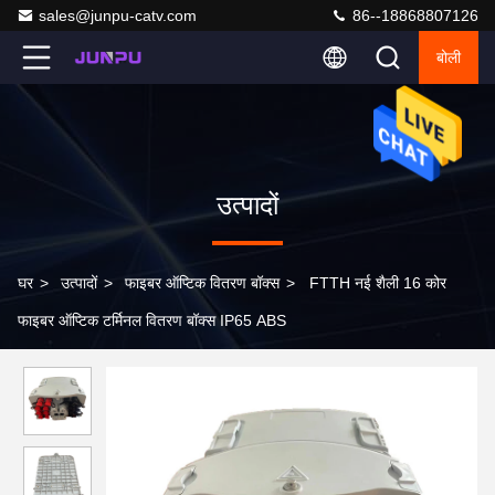
sales@junpu-catv.com
86--18868807126
बोली
उत्पादों
घर
>
उत्पादों
>
फाइबर ऑप्टिक वितरण बॉक्स
>
FTTH नई शैली 16 कोर
फाइबर ऑप्टिक टर्मिनल वितरण बॉक्स IP65 ABS