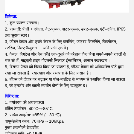
विशेषता:
1, कुल संलग्न संरचना।
2, सामग्री: पीसी + एबीएस, वेट-प्रूफ, वाटर-प्रूफ, डस्ट-प्रूफ, एंटी-एजिंग, IP65
तक सुरक्षा स्तर।
3, फीडर केबल और ड्रॉप केबल के लिए क्लैम्पिंग, फाइबर स्प्लिसिंग, फिक्सेशन,
स्टोरेज, डिस्ट्रीब्यूशन ... आदि सभी एक में।
4, केबल, पिगटेल और पैच कॉर्ड एक-दूसरे को परेशान किए बिना अपने-अपने रास्तों से
चल रहे हैं, माइक्रो टाइप पीएलसी स्प्लिटर इंस्टॉलेशन, आसान रखरखाव।
5, वितरण पैनल को फ़्लिप किया जा सकता है, फीडर केबल को अभिव्यक्ति पोर्ट द्वारा
रखा जा सकता है, रखरखाव और स्थापना के लिए आसान है।
6, बॉक्स को दीवार पर चढ़कर या पोल-माउंटेड के माध्यम से स्थापित किया जा सकता
है, जो इनडोर और बाहरी उपयोग दोनों के लिए उपयुक्त है।
विशिष्टता:
1. पर्यावरण की आवश्यकता
वर्किंग टेम्परेचर:-40°C~+85°C
2. सापेक्ष आर्द्रता: ≤85% (+ 30 ℃)
वायुमंडलीय दबाव: 70KPa ~ 106Kpa
मुख्य तकनीकी डेटाशीट
सम्मिलन हानि: ≤0.15dB