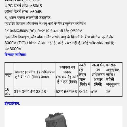
UPC रिटर्न लॉस: ≥50dB
एपीसी रिटर्न लॉस: ≥60dB
3, थंडर-प्रूफ तकनीकी डेटाशीट
ग्राउंडिंग डिवाइस और बॉक्स के धातु भागों के बीच इन्सुलेशन प्रतिरोध
4
2*104MΩ/500V(DC);IR≥2*10 से कम नहीं है
एमΩ/500V
ग्राउंडिंग डिवाइस, और बॉक्स और उसके धातु के हिस्सों के बीच वोल्टेज प्रतिरोध
3000V (DC) / मिनट से कम नहीं है, कोई पंचर नहीं है, कोई फ्लैशओवर नहीं है;
U≥3000V
विन्यास तालिका:
सबसे
शाखा छेद
पनरोक
स्थापना का
बड़े
का
अनुसूचित
आकार (तस्वीर 1)
अधिकतम
आकार
नमूना
केबल
अधिकतम
जाति /
ए * बी * सी (मिमी)
क्षमता
(तस्वीर 2) डी *
व्यास
आकार
एपीसी
ई * एफ (मिमी)
(मिमी) में
(मिमी)
अनुकूलक
16
319.3*214*133
48
52*166*166
8~14
ᴓ16
16
कोर
इंस्टालेशन
: