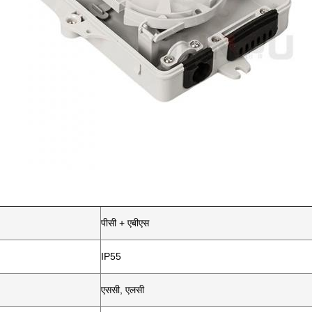
पीसी + एबीएस
IP55
एससी, एलसी