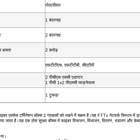
पोल/दीवार
1 बंदरगाह
ट
2 बंदरगाह
क्षमता
2 करोड़
एफटीटीएच, एफटीटीबी, सीएटीवी
2 पीसीएस एससी एडाप्टर:
1 पीसी 1x2 पीएलसी फाड़नेवाला
1 टुकड़ा
 एक्सेस टर्मिनेशन बॉक्स 2 ग्राहकों को रखने में सक्षम है।यह FTTx नेटवर्क सिस्टम में ड्
किया जाता है।यह एक ठोस सुरक्षा बॉक्स में फाइबर विभाजन, विभाजन, वितरण, भंडारण और के
चना।