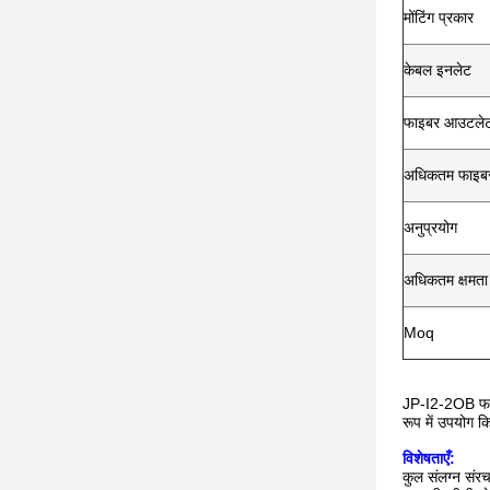
मोंटिंग प्रकार
केबल इनलेट
फाइबर आउटले
अधिकतम फाइबर 
अनुप्रयोग
अधिकतम क्षमता
Moq
JP-I2-2OB फाइबर
रूप में उपयोग 
विशेषताएँ:
कुल संलग्न संर