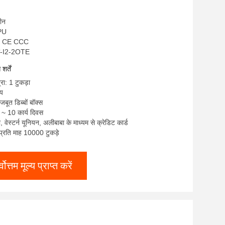
चीन
NPU
S CE CCC
ेपी-I2-2OTE
र्तें
रा: 1 टुकड़ा
्य
जबूत डिब्बों बॉक्स
 ~ 10 कार्य दिवस
टी, वेस्टर्न यूनियन, अलीबाबा के माध्यम से क्रेडिट कार्ड
: प्रति माह 10000 टुकड़े
्वोत्तम मूल्य प्राप्त करें