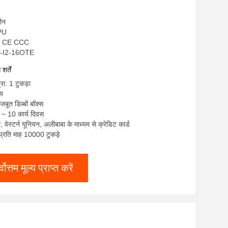
चीन
NPU
S CE CCC
ेपी-I2-16OTE
र्तें
रा: 1 टुकड़ा
्य
जबूत डिब्बों बॉक्स
 ~ 10 कार्य दिवस
टी, वेस्टर्न यूनियन, अलीबाबा के माध्यम से क्रेडिट कार्ड
: प्रति माह 10000 टुकड़े
्वोत्तम मूल्य प्राप्त करें