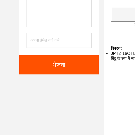
विवरण:
JP-I2-16OTE फा
बिंदु के रूप मे
भेजना