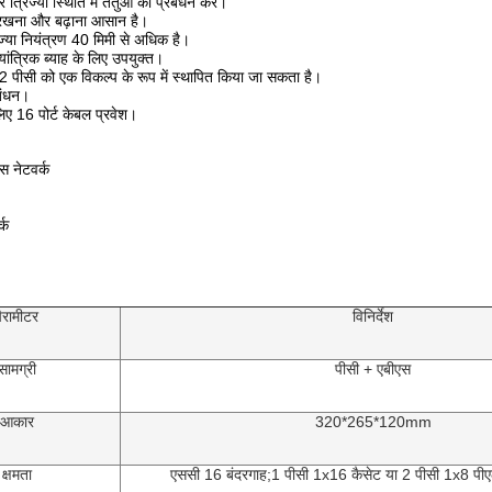
्रिज्या स्थिति में तंतुओं का प्रबंधन करें।
 रखना और बढ़ाना आसान है।
ज्या नियंत्रण 40 मिमी से अधिक है।
यांत्रिक ब्याह के लिए उपयुक्त।
 2 पीसी को एक विकल्प के रूप में स्थापित किया जा सकता है।
बंधन।
िए 16 पोर्ट केबल प्रवेश।
स नेटवर्क
्क
ैरामीटर
विनिर्देश
सामग्री
पीसी + एबीएस
आकार
320*265*120mm
क्षमता
एससी 16 बंदरगाह;1 पीसी 1x16 कैसेट या 2 पीसी 1x8 पीए