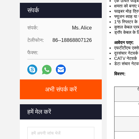
एक उचित फाइबर त
क्षमता को बनाए
संपर्क
फाइबर मोड़ त्रि
फ्यूजन ब्याह या 
1*8 स्प्लिटर के
कुशल केबल प्र
संपर्क:
Ms. Alice
ड्रॉप केबल के ल
टेलीफोन:
86--18868807126
आवेदन पत्र:
एफटीटीएच एक्से
फैक्स:
दूरसंचार नेटवर्क
CATV नेटवर्क
डेटा संचार नेटवर
विवरण:
अभी संपर्क करें
प
हमें मेल करें