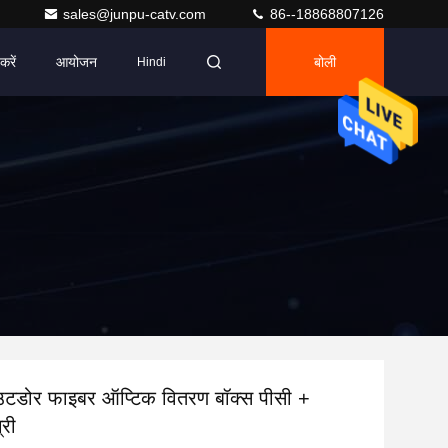
sales@junpu-catv.com
86--18868807126
करें
आयोजन
बोली
Hindi
टडोर फाइबर ऑप्टिक वितरण बॉक्स पीसी +
री