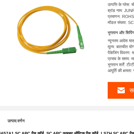
उत्पत्ति के प्लेस: 
ब्रांड नाम: JU
प्रमाणन: ROH
मॉडल संख्या: S
भुगतान और शिपिंग श
न्यूनतम आदेश मात्
मूल्य: बातचीत योग
पैकेजिंग विवरण: म
प्रसव के समय: मा
भुगतान शर्तें: टी/
आपूर्ति की क्षमता
सर
उत्पाद वर्णन
657A1 SC APC पैच कॉर्ड
,
SC APC फाइबर ऑप्टिक पैच कॉर्ड
,
LSZH SC APC पैच 