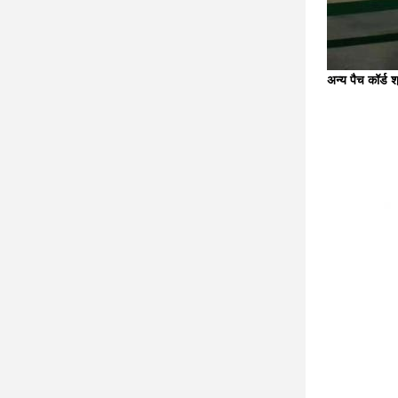
अन्य पैच कॉर्ड श