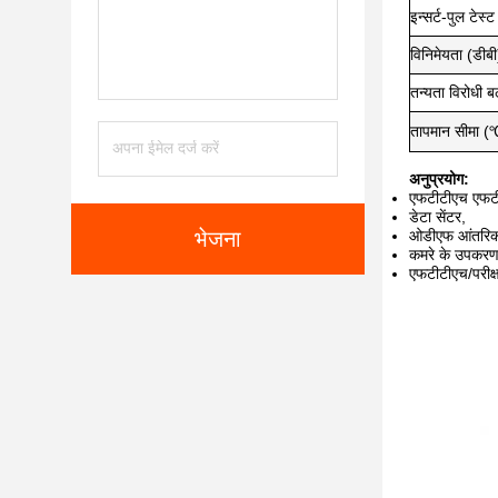
इन्सर्ट-पुल टेस्
विनिमेयता (डीबी
तन्यता विरोधी 
तापमान सीमा (
अनुप्रयोग:
एफटीटीएच एफटीट
डेटा सेंटर,
भेजना
ओडीएफ आंतरिक 
कमरे के उपकरण
एफटीटीएच/परीक