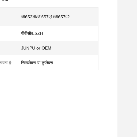
जी652डी/जी657ए1/जी657ए2
पीवीसी/LSZH
JUNPU or OEM
रखता है:
सिम्पलेक्स या डुप्लेक्स