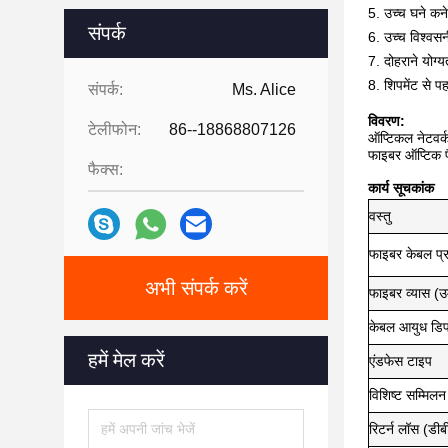
5. उच्च घने कन
संपर्क
6. उच्च विश्वस
7. दोहराने योग्य
8. शिपमेंट से 
संपर्क:
Ms. Alice
विवरण:
टेलीफोन:
86--18868807126
ऑप्टिकल नेटवर्क
फाइबर ऑप्टिक पै
फैक्स:
कार्य सूचकांक
वस्तु
फाइबर केबल प्
अभी संपर्क करें
फाइबर व्यास (उ
केबल आयुध डिपो
हमें मेल करें
एंडफेस टाइप
विशिष्ट सम्मिलन
रिटर्न लॉस (डीब