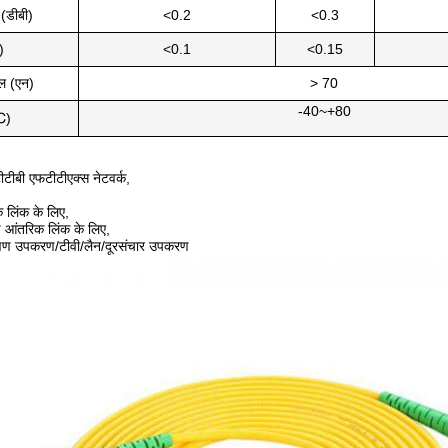
ट (डीबी)
<0.2
<0.3
)
<0.1
<0.15
बल (एन)
> 70
-40~+80
℃)
ीबी एफटीटीएक्स नेटवर्क,
लिंक के लिए,
 आंतरिक लिंक के लिए,
्षण उपकरण/टीवी/लैन/दूरसंचार उपकरण