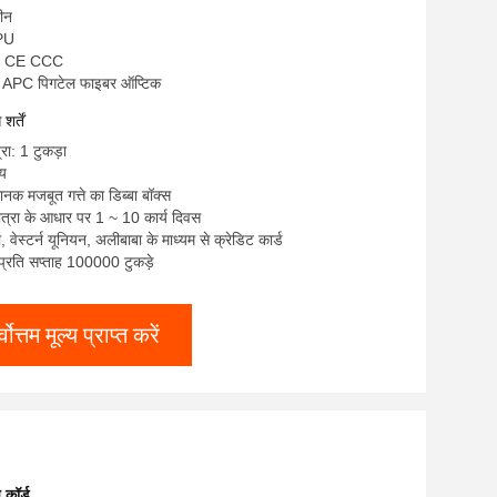
चीन
NPU
S CE CCC
C APC पिगटेल फाइबर ऑप्टिक
र्तें
रा: 1 टुकड़ा
्य
ानक मजबूत गत्ते का डिब्बा बॉक्स
त्रा के आधार पर 1 ~ 10 कार्य दिवस
टी, वेस्टर्न यूनियन, अलीबाबा के माध्यम से क्रेडिट कार्ड
: प्रति सप्ताह 100000 टुकड़े
्वोत्तम मूल्य प्राप्त करें
कॉर्ड