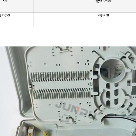
रंग
धूसर काला
इकट्ठा
सहायता