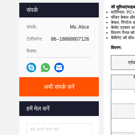
की सुविधाएं
फाइब
संपर्क
मटीरियल: PC+AB
फीडर केबल और ड्
केबल, पिगटेल और
संपर्क:
Ms. Alice
कैसेट प्रकार 
वितरण पैनल को 
कैबिनेट को वॉल
टेलीफोन:
86--18868807126
विवरण:
फैक्स:
प्रो
प
अभी संपर्क करें
हमें मेल करें