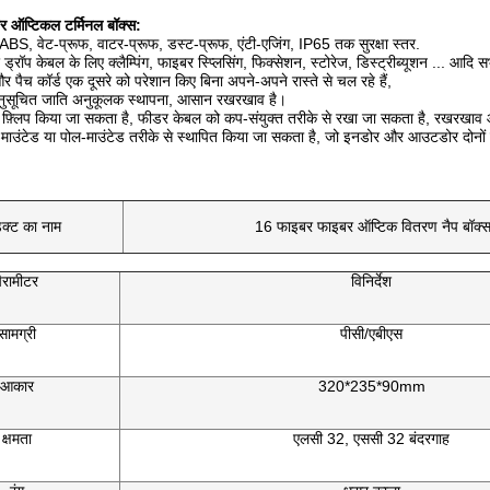
र ऑप्टिकल टर्मिनल बॉक्स:
S, वेट-प्रूफ, वाटर-प्रूफ, डस्ट-प्रूफ, एंटी-एजिंग, IP65 तक सुरक्षा स्तर.
रॉप केबल के लिए क्लैम्पिंग, फाइबर स्प्लिसिंग, फिक्सेशन, स्टोरेज, डिस्ट्रीब्यूशन ... आदि स
 पैच कॉर्ड एक दूसरे को परेशान किए बिना अपने-अपने रास्ते से चल रहे हैं,
अनुसूचित जाति अनुकूलक स्थापना, आसान रखरखाव है।
फ़्लिप किया जा सकता है, फीडर केबल को कप-संयुक्त तरीके से रखा जा सकता है, रखरखा
-माउंटेड या पोल-माउंटेड तरीके से स्थापित किया जा सकता है, जो इनडोर और आउटडोर दोनों उ
डक्ट का नाम
16 फाइबर फाइबर ऑप्टिक वितरण नैप बॉक्
ैरामीटर
विनिर्देश
सामग्री
पीसी/एबीएस
आकार
320*235*90mm
क्षमता
एलसी 32, एससी 32 बंदरगाह