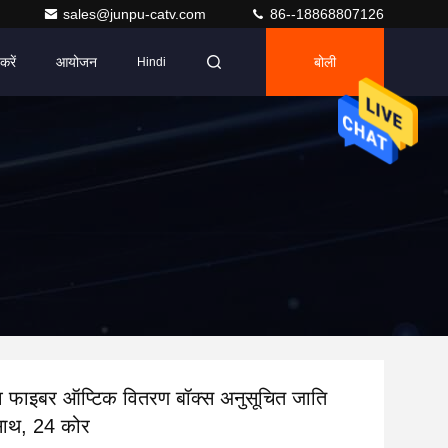
sales@junpu-catv.com
86--18868807126
करें
आयोजन
बोली
Hindi
ुव फाइबर ऑप्टिक वितरण बॉक्स अनुसूचित जाति
 साथ, 24 कोर