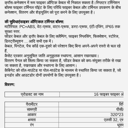
क्रॉस-कनेक्शन में रूम फाइबर ऑप्टिक केबल भी निकाल सकता है।स्प्लिटर टर्मिनेशन
बॉक्स फाइबर टर्मिनल पॉइंट के लिए परिधि फाइबर केबल और टर्मिनल उपकरण के बीच
कनेक्शन, वितरण और शेड्यूलिंग को पूरा करने के लिए उपयुक्त है।
की सुविधाएं
फाइबर ऑप्टिकल टर्मिनल बॉक्स:
मटीरियल: PC+ABS, वेट-प्रूफ, वाटर-प्रूफ, डस्ट-प्रूफ, एंटी-एजिंग, IP65 तक
सुरक्षा स्तर.
फीडर केबल और ड्रॉप केबल के लिए क्लैम्पिंग, फाइबर स्प्लिसिंग, फिक्सेशन, स्टोरेज,
डिस्ट्रीब्यूशन ... आदि सभी एक में।
केबल, पिगटेल, पैच कॉर्ड एक-दूसरे को परेशान किए बिना अपने-अपने रास्ते से चल रहे
हैं,
कैसेट प्रकार अनुसूचित जाति अनुकूलक स्थापना, आसान रखरखाव।
वितरण पैनल को फ़्लिप किया जा सकता है, फीडर केबल को कप-संयुक्त तरीके से रखा
जा सकता है, रखरखाव और स्थापना के लिए आसान।
कैबिनेट को वॉल-माउंटेड या पोल-माउंटेड के माध्यम से स्थापित किया जा सकता है, जो
इनडोर और आउटडोर दोनों उपयोगों के लिए उपयुक्त है।
विवरण:
प्रोडक्ट का नाम
16 फाइबर फाइबर ऑप्टि
पैरामीटर
विनिर्द
सामग्री
पीसी/एब
आकार
320*235
क्षमता
एलसी 32, एससी 
रंग
धूसर क