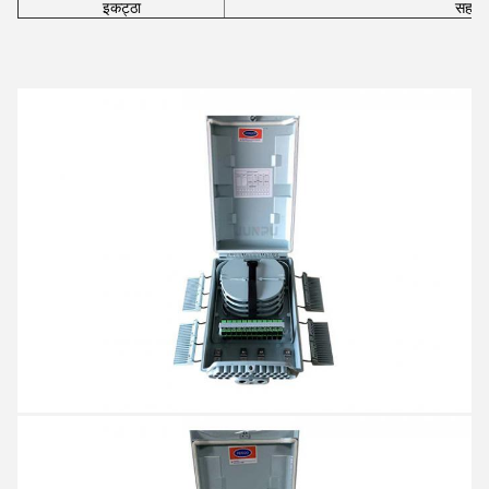
इकट्ठा
सहाय