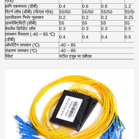
ग्रेड)
हानि एकरूपता (डीबी)
0.4
0.6
0.8
1.2
रिटर्न लॉस (डीबी) (पी/एस ग्रेड)
55/50
55/50
55/50
55/50
ध्रुवीकरण निर्भर नुकसान
0.2
0.2
0.2
0.25
डायरेक्टिविटी (डीबी)
55
55
55
55
वेवलेंथ डिपेंडेंट लॉस
0.3
0.3
0.3
0.5
तापमान स्थिरता (-40 ~ 85 ℃)
0.4
0.4
0.4
0.5
(डीबी)
ऑपरेटिंग तापमान (℃)
-40 ~ 85
भंडारण तापमान (℃)
-40 ~ 85
पैकेट
स्टील ट्यूब या एबीएस