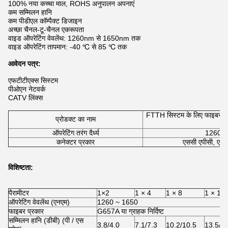
100% नया कच्चा माल, ROHS अनुपालन अपनाएं
कम सम्मिलन हानि
कम पीडीएल कॉम्पैक्ट डिजाइन
अच्छा चैनल-टू-चैनल एकरूपता
वाइड ऑपरेटिंग वेवलेंथ: 1260nm से 1650nm तक
वाइड ऑपरेटिंग तापमान: -40 ℃ से 85 ℃ तक
आवेदन पत्र:
एफटीटीएक्स सिस्टम
पीओएन नेटवर्क
CATV लिंक्स
FTTH सिस्टम के लिए फाइबर ऑ
प्रोडक्ट का नाम
क
ऑपरेटिंग तरंग दैर्ध्य
1260 ~
कनेक्टर प्रकार
एससी एपीसी, एसस
विशिष्टता:
पैरामीटर
1×2
1 × 4
1 × 8
1 × 16
ऑपरेटिंग वेवलेंथ (एनएम)
1260 ~ 1650
फाइबर प्रकार
G657A या ग्राहक निर्दिष्ट
सम्मिलन हानि (डीबी) (पी / एस
3.8/4.0
7.1/7.3
10.2/10.5
13.5/1