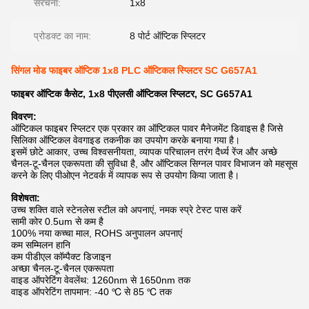
संरचना:
1x8
प्रोडक्ट का नाम:
8 पोर्ट ऑप्टिक स्प्लिटर
सिंगल मोड फाइबर ऑप्टिक 1x8 PLC ऑप्टिकल स्प्लिटर SC G657A1
फाइबर ऑप्टिक कैसेट, 1x8 पीएलसी ऑप्टिकल स्प्लिटर, SC G657A1
विवरण:
ऑप्टिकल फाइबर स्प्लिटर एक प्रकार का ऑप्टिकल पावर मैनेजमेंट डिवाइस है जिसे
सिलिका ऑप्टिकल वेवगाइड तकनीक का उपयोग करके बनाया गया है।
इसमें छोटे आकार, उच्च विश्वसनीयता, व्यापक परिचालन तरंग दैर्ध्य रेंज और अच्छे
चैनल-टू-चैनल एकरूपता की सुविधा है, और ऑप्टिकल सिग्नल पावर विभाजन को महसूस
करने के लिए पीओएन नेटवर्क में व्यापक रूप से उपयोग किया जाता है।
विशेषता:
उच्च शक्ति वाले स्टेनलेस स्टील को अपनाएं, नमक स्प्रे टेस्ट पास करें
सामी कोर 0.5um से कम है
100% नया कच्चा माल, ROHS अनुपालन अपनाएं
कम सम्मिलन हानि
कम पीडीएल कॉम्पैक्ट डिजाइन
अच्छा चैनल-टू-चैनल एकरूपता
वाइड ऑपरेटिंग वेवलेंथ: 1260nm से 1650nm तक
वाइड ऑपरेटिंग तापमान: -40 ℃ से 85 ℃ तक