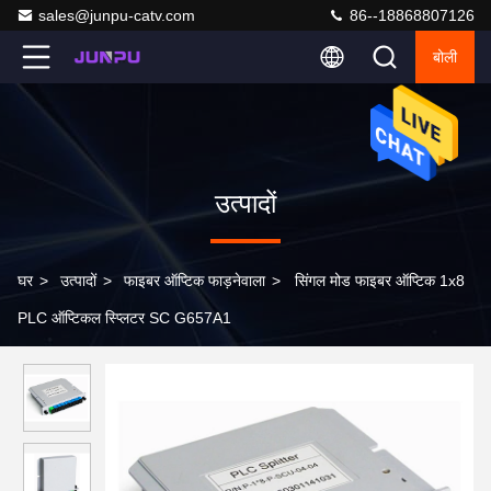
sales@junpu-catv.com
86--18868807126
बोली
उत्पादों
घर
>
उत्पादों
>
फाइबर ऑप्टिक फाड़नेवाला
>
सिंगल मोड फाइबर ऑप्टिक 1x8
PLC ऑप्टिकल स्प्लिटर SC G657A1