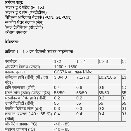
आवेदन पत्र:
फाइबर टू द पॉइंट (FTTX)
फाइबर टू द होम (एफटीटीएच)
निष्क्रिय ऑप्टिकल नेटवर्क (PON, GEPON)
स्थानीय क्षेत्र नेटवर्क (लैन)
केबल टेलीविजन (सीएटीवी)
परीक्षण उपकरण
विशिष्टता:
तालिका 1 - 1 × एन पीएलसी फाइबर फाड़नेवाला
पैरामीटर
1×2
1 × 4
1 × 8
1 × 
ऑपरेटिंग वेवलेंथ (एनएम)
1260 ~ 1650
फाइबर प्रकार
G657A या ग्राहक निर्दिष्ट
सम्मिलन हानि (डीबी) (पी / एस
3.8/4.0
7.1/7.3
10.2/10.5
13.5
ग्रेड)
हानि एकरूपता (डीबी)
0.4
0.6
0.8
1.2
रिटर्न लॉस (डीबी) (पी/एस ग्रेड)
55/50
55/50
55/50
55/5
ध्रुवीकरण निर्भर हानि (डीबी)
0.2
0.2
0.2
0.25
डायरेक्टिविटी (डीबी)
55
55
55
55
वेवलेंथ डिपेंडेंट लॉस (dB)
0.3
0.3
0.3
0.5
तापमान स्थिरता (-40 ~ 85 ℃)
0.4
0.4
0.4
0.5
(डीबी)
ऑपरेटिंग तापमान (℃)
-40 ~ 85
भंडारण तापमान (℃)
-40 ~ 85