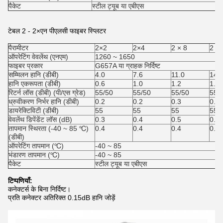
पैकेट
स्टील ट्यूब या एबीएस
टेबल 2 - 2×एन पीएलसी फाइबर स्प्लिटर
पैरामीटर
2×2
2×4
2 × 8
2 × 
ऑपरेटिंग वेवलेंथ (एनएम)
1260 ~ 1650
फाइबर प्रकार
G657A या ग्राहक निर्दिष्ट
सम्मिलन हानि (डीबी)
4.0
7.6
11.0
14.
हानि एकरूपता (डीबी)
0.6
1.0
1.2
1.5
रिटर्न लॉस (डीबी) (पी/एस ग्रेड)
55/50
55/50
55/50
55/
ध्रुवीकरण निर्भर हानि (डीबी)
0.2
0.2
0.3
0.3
डायरेक्टिविटी (डीबी)
55
55
55
55
वेवलेंथ डिपेंडेंट लॉस (dB)
0.3
0.4
0.5
0.5
तापमान स्थिरता (-40 ~ 85 ℃)
0.4
0.4
0.4
0.5
(डीबी)
ऑपरेटिंग तापमान (℃)
-40 ~ 85
भंडारण तापमान (℃)
-40 ~ 85
पैकेट
स्टील ट्यूब या एबीएस
टिप्पणियाँ:
कनेक्टर्स के बिना निर्दिष्ट।
प्रति कनेक्टर अतिरिक्त 0.15dB हानि जोड़ें