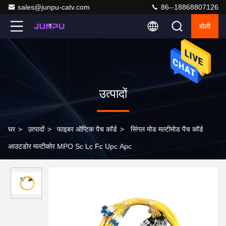
sales@junpu-catv.com
86--18868807126
बोली
उत्पादों
घर
>
उत्पादों
>
फाइबर ऑप्टिक पैच कॉर्ड
>
सिंगल मोड मल्टीमोड पैच कॉर्ड
आउटडोर मल्टीकोर MPO Sc Lc Fc Upc Apc