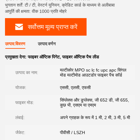
भुगतान शर्तें: टी / टी, वेस्टर्न यूनियन, क्रेडिट कार्ड के माध्यम से अलीबाबा
आपूर्ति की क्षमता: वीक 1000 प्रति मोहरे
सर्वोत्तम मूल्य प्राप्त करें
उत्पाद विवरण
उत्पाद वर्णन
प्रमुखता देना:
फाइबर ऑप्टिक पिगेट
,
फाइबर ऑप्टिक पैच लीड
मल्टीकोर MPO sc lc fc upc apc सिंगल
उत्पाद का नाम:
मोड मल्टीमोड आउटडोर फाइबर पैच कॉर्ड
योजक:
एससी, एलसी, एफसी
सिंप्लेक्स और डुप्लेक्स, जी 652 डी, जी 655,
फाइबर मोड:
कुछ भी, एसएम या एमएम
लंबाई:
अपने ग्राहक के रूप में 1 मी, 2 मी, 3 मी, 5 मी
जैकेट:
पीवीसी / LSZH