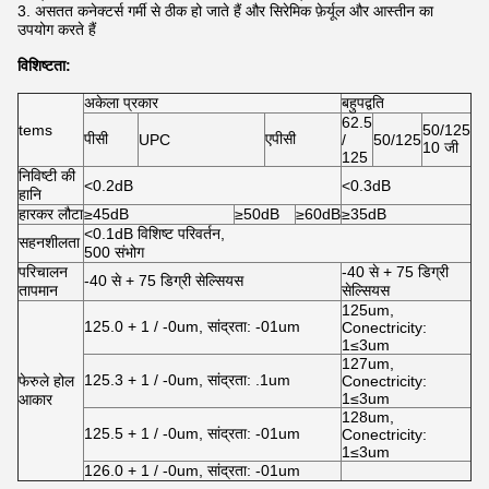
3. असतत कनेक्टर्स गर्मी से ठीक हो जाते हैं और सिरेमिक फ़ेर्यूल और आस्तीन का
उपयोग करते हैं
विशिष्टता:
अकेला प्रकार
बहुपद्वति
62.5
tems
50/125
पीसी
एपीसी
UPC
/
50/125
10 जी
125
निविष्टी की
<0.2dB
<0.3dB
हानि
हारकर लौटा
≥45dB
≥50dB
≥60dB
≥35dB
<0.1dB विशिष्ट परिवर्तन,
सहनशीलता
500 संभोग
परिचालन
-40 से + 75 डिग्री
-40 से + 75 डिग्री सेल्सियस
तापमान
सेल्सियस
125um,
125.0 + 1 / -0um, सांद्रता: -01um
Conectricity:
1≤3um
127um,
125.3 + 1 / -0um, सांद्रता: .1um
फेरुले होल
Conectricity:
1≤3um
आकार
128um,
125.5 + 1 / -0um, सांद्रता: -01um
Conectricity:
1≤3um
126.0 + 1 / -0um, सांद्रता: -01um