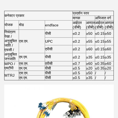
प्रदर्शन स्तर
कनेक्टर प्रकार
मानक
अभिजात वर्ग
आईएल
आरएल
आईएल
आरएल
योजक
मोड
endface
(डीबी)
(डीबी)
(डीबी)
(डीबी)
नियंत्रण
पीसी
≤0.2
≥50
≤0.15
≥50
रेखा /
अनुसूचित
एस.एम.
UPC
≤0.2
≥55
≤0.15
≥55
जाति /
एपीसी
≤0.2
≥60
≤0.15
≥60
एफसी /
अनुसूचित
एम.एम.
पीसी
≤0.2
≥35
≤0.15
≥35
जनजाति
एस.एम.
एपीसी
≤0.7
≥60
≤0.35
≥60
MPO /
एमटीपी
एम.एम.
पीसी
≤0.5
≥20
≤0.35
≥20
एस.एम.
पीसी
≤0.5
≥50
/
/
MTRJ
एम.एम.
पीसी
≤0.5
≥35
/
/