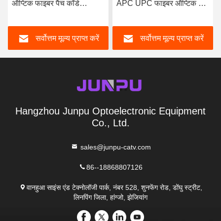
ऑप्टिक फाइबर पैच कॉर्ड
APC UPC फाइबर ऑप्टिक पैच
सिम्प्लेक्स सिंगल मोड LSZH
कॉर्ड SM पिगटेल फाइबर ऑप्टिक
SC 1/3/5 मीटर
सर्वोत्तम मूल्य प्राप्त करें
सर्वोत्तम मूल्य प्राप्त करें
Hangzhou Junpu Optoelectronic Equipment
Co., Ltd.
sales@junpu-catv.com
86--18868807126
वानहुआ साइंस एंड टेक्नोलॉजी पार्क, नंबर 528, शुनफेंग रोड, डोंघु स्ट्रीट,
लिनपिंग जिला, हांग्जो, झेजियांग