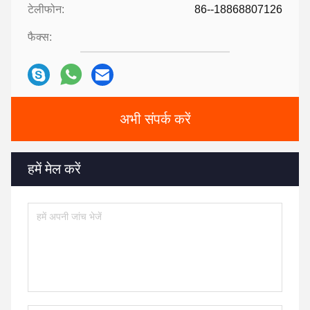
टेलीफोन:
86--18868807126
फैक्स:
अभी संपर्क करें
हमें मेल करें