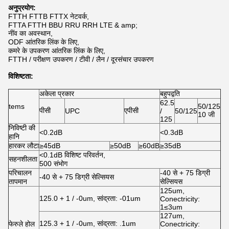
अनुप्रयोग:
FTTH FTTB FTTX नेटवर्क,
FTTA FTTH BBU RRU RRH LTE & amp;
नींव का अवस्थान,
ODF आंतरिक लिंक के लिए,
कमरे के उपकरण आंतरिक लिंक के लिए,
FTTH / परीक्षण उपकरण / टीवी / लैन / दूरसंचार उपकरण
विशिष्टता:
अकेला प्रकार
बहुपद्वति
62.5
tems
50/125
पीसी
एपीसी
UPC
/
50/125
10 जी
125
निविष्टी की
<0.2dB
<0.3dB
हानि
हारकर लौटा
≥45dB
≥50dB
≥60dB
≥35dB
<0.1dB विशिष्ट परिवर्तन,
सहनशीलता
500 संभोग
परिचालन
-40 से + 75 डिग्री
-40 से + 75 डिग्री सेल्सियस
तापमान
सेल्सियस
125um,
125.0 + 1 / -0um, सांद्रता: -01um
Conectricity:
1≤3um
127um,
125.3 + 1 / -0um, सांद्रता: .1um
फेरुले होल
Conectricity: