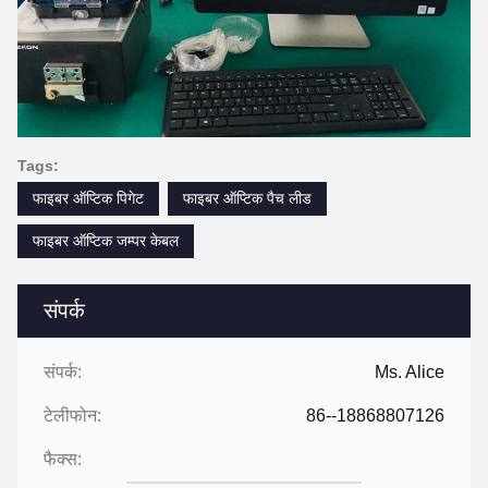
Tags:
फाइबर ऑप्टिक पिगेट
फाइबर ऑप्टिक पैच लीड
फाइबर ऑप्टिक जम्पर केबल
संपर्क
संपर्क:
Ms. Alice
टेलीफोन:
86--18868807126
फैक्स: