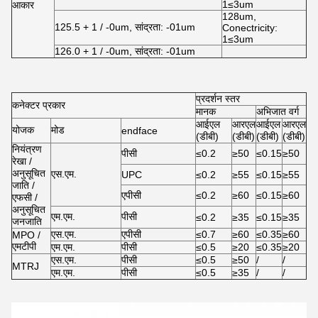
1≤3um
आकार
128um,
125.5 + 1 / -0um, सांद्रता: -01um
Conectricity:
1≤3um
126.0 + 1 / -0um, सांद्रता: -01um
प्रदर्शन स्तर
कनेक्टर प्रकार
मानक
अभिजात वर्ग
आईएल
आरएल
आईएल
आरएल
योजक
मोड
endface
(डीबी)
(डीबी)
(डीबी)
(डीबी)
नियंत्रण
पीसी
≤0.2
≥50
≤0.15
≥50
रेखा /
अनुसूचित
एस.एम.
UPC
≤0.2
≥55
≤0.15
≥55
जाति /
एपीसी
≤0.2
≥60
≤0.15
≥60
एफसी /
अनुसूचित
एम.एम.
पीसी
≤0.2
≥35
≤0.15
≥35
जनजाति
एस.एम.
एपीसी
≤0.7
≥60
≤0.35
≥60
MPO /
एमटीपी
एम.एम.
पीसी
≤0.5
≥20
≤0.35
≥20
एस.एम.
पीसी
≤0.5
≥50
/
/
MTRJ
एम.एम.
पीसी
≤0.5
≥35
/
/