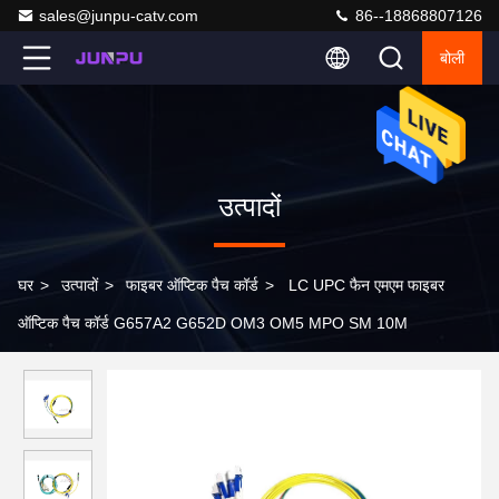
sales@junpu-catv.com
86--18868807126
बोली
उत्पादों
घर
>
उत्पादों
>
फाइबर ऑप्टिक पैच कॉर्ड
>
LC UPC फैन एमएम फाइबर
ऑप्टिक पैच कॉर्ड G657A2 G652D OM3 OM5 MPO SM 10M