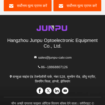
SC 1/3/5 मीटर
सर्वोत्तम मूल्य प्राप्त करें
सर्वोत्तम मूल्य प्राप्त करें
Hangzhou Junpu Optoelectronic Equipment
Co., Ltd.
sales@junpu-catv.com
86--18868807126
वानहुआ साइंस एंड टेक्नोलॉजी पार्क, नंबर 528, शुनफेंग रोड, डोंघु स्ट्रीट,
लिनपिंग जिला, हांग्जो, झेजियांग
चीन अच्छी गुणवत्ता फाइबर ऑप्टिक वितरण बॉक्स देने वाला। कॉपीराइट ©