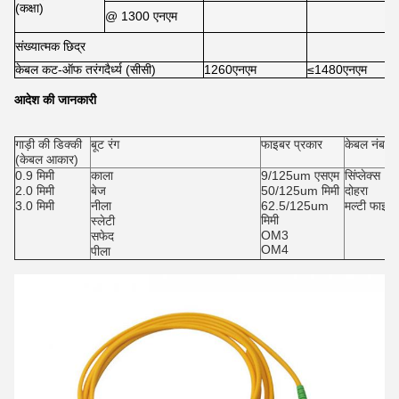
(कक्षा)
@ 1300 एनएम
संख्यात्मक छिद्र
केबल कट-ऑफ तरंगदैर्ध्य (सीसी)
1260एनएम
≤1480एनएम
आदेश की जानकारी
गाड़ी की डिक्की
बूट रंग
फाइबर प्रकार
केबल नंबर
(केबल आकार)
0.9 मिमी
काला
9/125um एसएम
सिंप्लेक्स
2.0 मिमी
बेज
50/125um मिमी
दोहरा
3.0 मिमी
नीला
62.5/125um
मल्टी फाइबर
मिमी
स्लेटी
OM3
सफेद
OM4
पीला