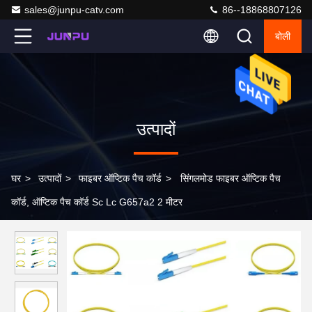
sales@junpu-catv.com
86--18868807126
बोली
उत्पादों
घर
>
उत्पादों
>
फाइबर ऑप्टिक पैच कॉर्ड
>
सिंगलमोड फाइबर ऑप्टिक पैच
कॉर्ड, ऑप्टिक पैच कॉर्ड Sc Lc G657a2 2 मीटर