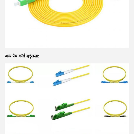
अन्य पैच कॉर्ड श्रृंखला: