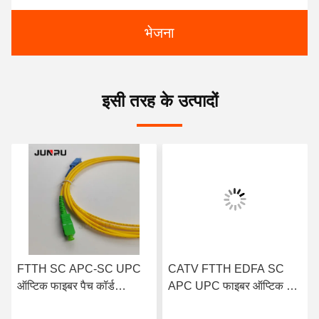
भेजना
इसी तरह के उत्पादों
FTTH SC APC-SC UPC
CATV FTTH EDFA SC
ऑप्टिक फाइबर पैच कॉर्ड
APC UPC फाइबर ऑप्टिक पैच
सिम्प्लेक्स सिंगल मोड LSZH
कॉर्ड SM पिगटेल फाइबर ऑप्टिक