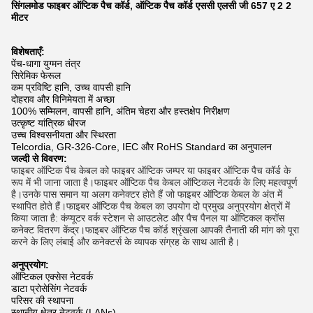
सिंगलमोड फाइबर ऑप्टिक पैच कॉर्ड, ऑप्टिक पैच कॉर्ड एससी एलसी जी 657 ए 2 2
मीटर
विशेषताएँ:
पेंच-धागा युग्मन तंत्र
सिरेमिक फेरूल
कम प्रविष्टि हानि, उच्च वापसी हानि
दोहराव और विनिमेयता में अच्छा
100% सम्मिलन, वापसी हानि, अंतिम चेहरा और हस्तक्षेप निरीक्षण
उत्कृष्ट यांत्रिक धीरज
उच्च विश्वसनीयता और स्थिरता
Telcordia, GR-326-Core, IEC और RoHS Standard का अनुपालन
जल्दी से विवरण:
फाइबर ऑप्टिक पैच केबल को फाइबर ऑप्टिक जम्पर या फाइबर ऑप्टिक पैच कॉर्ड के
रूप में भी जाना जाता है।फाइबर ऑप्टिक पैच केबल ऑप्टिकल नेटवर्क के लिए महत्वपूर्ण
है।उनके पास समान या अलग कनेक्टर होते हैं जो फाइबर ऑप्टिक केबल के अंत में
स्थापित होते हैं।फाइबर ऑप्टिक पैच केबल का उपयोग दो प्रमुख अनुप्रयोग क्षेत्रों में
किया जाता है: कंप्यूटर वर्क स्टेशन से आउटलेट और पैच पैनल या ऑप्टिकल क्रॉस
कनेक्ट वितरण केंद्र।फाइबर ऑप्टिक पैच कॉर्ड श्रृंखला आपकी तैनाती की मांग को पूरा
करने के लिए लंबाई और कनेक्टर्स के व्यापक संग्रह के साथ आती है।
अनुप्रयोग:
ऑप्टिकल एक्सेस नेटवर्क
डाटा प्रोसेसिंग नेटवर्क
परिसर की स्थापना
स्थानीय क्षेत्र नेटवर्क (LANs)