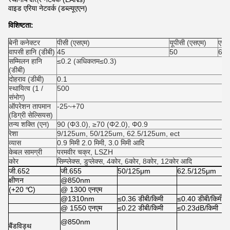
वाइड एरिया नेटवर्क (डब्ल्यूएएन)
विशिष्टता:
बेनी कनेक्टर
पीसी (एसएम)
यूपीसी (एसएम)
एपी
वापसी हानि (डीबी)
45
50
60
सम्मिलन हानि
≤0.2 (अधिकतम≤0.3)
(डीबी)
दोहराव (डीबी)
0.1
स्थायित्व (1 /
500
संभोग)
ऑपरेशन तापमान
-25~+70
(डिग्री सेल्सियस)
तन्य शक्ति (एन)
90 (Φ3.0), ≥70 (Φ2.0), Φ0.9
रेशा
9/125um, 50/125um, 62.5/125um, ect
व्यास
0.9 मिमी 2.0 मिमी, 3.0 मिमी आदि
केबल सामग्री
परमवीर चक्र, LSZH
कोर
सिम्प्लेक्स, डुप्लेक्स, 4कोर, 6कोर, 8कोर, 12कोर आदि
जी.652
जी.655
50/125μm
62.5/125μm
क्षीणन
@850nm
(+20 ℃)
@ 1300 एनएम
@1310nm
≤0.36 डीबी/किमी
≤0.40 डीबी/किमी
@ 1550 एनएम
≤0.22 डीबी/किमी
≤0.23dB/किमी
@850nm
बैंडविड्थ