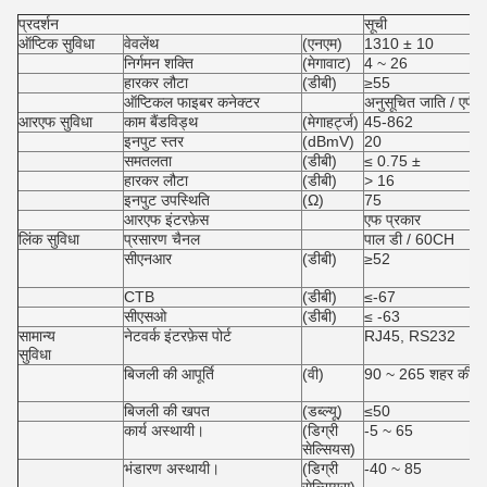
प्रदर्शन
सूची
ऑप्टिक सुविधा
वेवलेंथ
(एनएम)
1310 ± 10
निर्गमन शक्ति
(मेगावाट)
4 ~ 26
हारकर लौटा
(डीबी)
≥55
ऑप्टिकल फाइबर कनेक्टर
अनुसूचित जाति / एपीस
आरएफ सुविधा
काम बैंडविड्थ
(मेगाहर्ट्ज)
45-862
इनपुट स्तर
(dBmV)
20
समतलता
(डीबी)
≤ 0.75 ±
हारकर लौटा
(डीबी)
> 16
इनपुट उपस्थिति
(Ω)
75
आरएफ इंटरफ़ेस
एफ प्रकार
लिंक सुविधा
प्रसारण चैनल
पाल डी / 60CH
सीएनआर
(डीबी)
≥52
CTB
(डीबी)
≤-67
सीएसओ
(डीबी)
≤ -63
सामान्य
नेटवर्क इंटरफ़ेस पोर्ट
RJ45, RS232
सुविधा
बिजली की आपूर्ति
(वी)
90 ~ 265 शहर की शक
बिजली की खपत
(डब्ल्यू)
≤50
कार्य अस्थायी।
(डिग्री
-5 ~ 65
सेल्सियस)
भंडारण अस्थायी।
(डिग्री
-40 ~ 85
सेल्सियस)