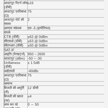
आउटपुट रिटर्न लॉस
≥16
(डीबी)
आउटपुट प्रतिबाधा
75
(Ω)
आउटपुट पोर्ट की
2
संख्या
आरएफ संबंधक
एफ -5 (इम्पीरियल)
संपर्क
CTB (डीबी)
≥62 @ 0dBm
सीएसओ (डीबी)
≥63 @ 0dBm
सीएनआर (डीबी)
≥50 @ 0dBm
SAT-IF
आवृत्ति (मेगाहर्ट्ज)
950 ~ 2600
आउटपुट (dBm)
-50 ~ -30
Unflatness
± 1.5dB
(डीबी)
आईएमडी
-40dBc
आउटपुट प्रतिबाधा
75
(Ω)
सामान्य
बिजली की आपूर्ति
12 डीसी
(वी)
बिजली की खपत
≤4
(W)
काम कर रहे
0 ～ 50