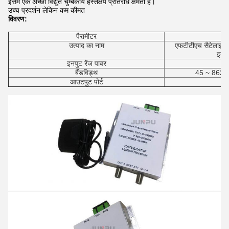
इसमें एक अच्छा विद्युत चुम्बकीय हस्तक्षेप प्रतिरोध क्षमता है।
उच्च प्रदर्शन लेकिन कम कीमत
विवरण:
पैरामीटर
उत्पाद का नाम
एफटीटीएच सैटेलाइट
इनसा
इनपुट रेंज पावर
बैंडविड्थ
45 ~ 862Mh
आउटपुट पोर्ट
1 