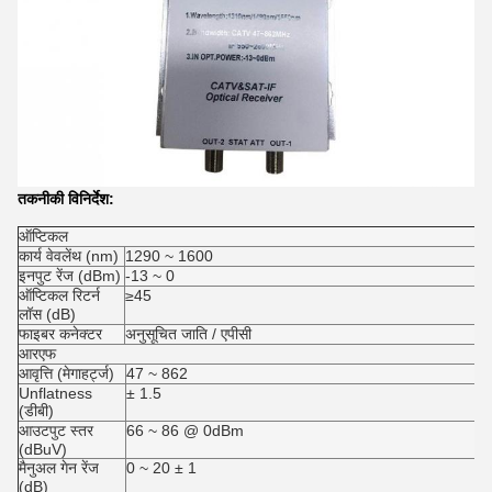
तकनीकी विनिर्देश:
ऑप्टिकल
कार्य वेवलेंथ (nm)
1290 ~ 1600
इनपुट रेंज (dBm)
-13 ~ 0
ऑप्टिकल रिटर्न
≥45
लॉस (dB)
फाइबर कनेक्टर
अनुसूचित जाति / एपीसी
आरएफ
आवृत्ति (मेगाहर्ट्ज)
47 ~ 862
Unflatness
± 1.5
(डीबी)
आउटपुट स्तर
66 ~ 86 @ 0dBm
(dBuV)
मैनुअल गेन रेंज
0 ~ 20 ± 1
(dB)