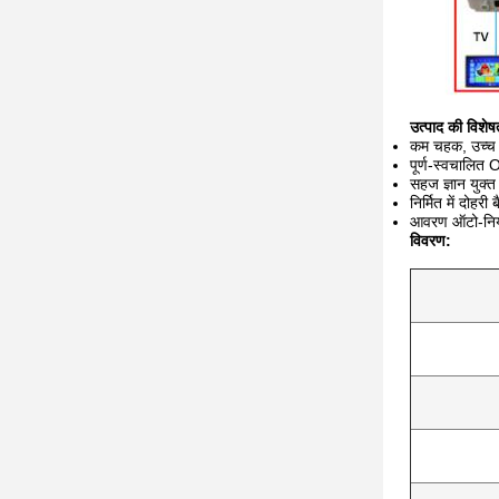
उत्पाद की विशेषत
कम चहक, उच्च
पूर्ण-स्वचाल
सहज ज्ञान युक्त
निर्मित में दोहर
आवरण ऑटो-नियंत
विवरण: