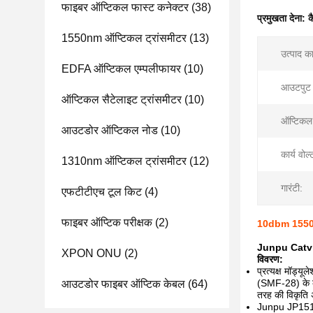
फाइबर ऑप्टिकल फास्ट कनेक्टर
(38)
प्रमुखता देना:
क
1550nm ऑप्टिकल ट्रांसमीटर
(13)
उत्पाद क
EDFA ऑप्टिकल एम्पलीफायर
(10)
आउटपुट 
ऑप्टिकल सैटेलाइट ट्रांसमीटर
(10)
ऑप्टिकल
आउटडोर ऑप्टिकल नोड
(10)
कार्य वोल्
1310nm ऑप्टिकल ट्रांसमीटर
(12)
गारंटी:
एफटीटीएच टूल किट
(4)
फाइबर ऑप्टिक परीक्षक
(2)
10dbm 1550nm ऑ
Junpu Catv La
XPON ONU
(2)
विवरण:
प्रत्यक्ष मॉड्यू
(SMF-28) के का
आउटडोर फाइबर ऑप्टिक केबल
(64)
तरह की विकृति 
Junpu JP1510D