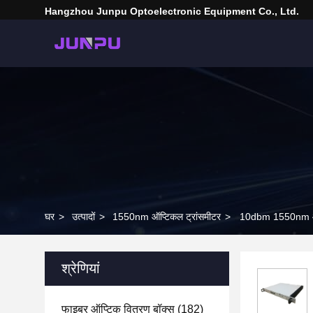
Hangzhou Junpu Optoelectronic Equipment Co., Ltd.
घर
>
उत्पादों
>
1550nm ऑप्टिकल ट्रांसमीटर
>
10dbm 1550nm ऑप्टि
श्रेणियां
फाइबर ऑप्टिक वितरण बॉक्स
(182)