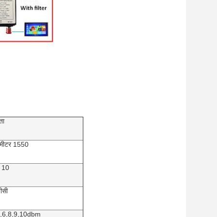
ता
ंसमीटर 1550
 10
ीसी
5,6,8,9,10dbm