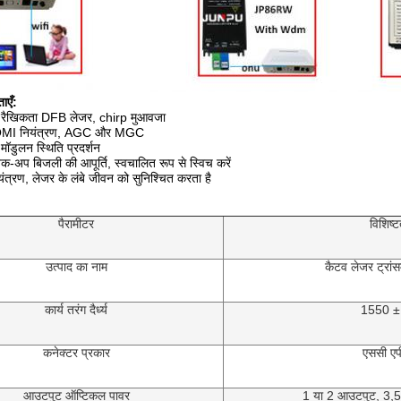
ाएँ:
 रैखिकता DFB लेजर, chirp मुआवजा
ित OMI नियंत्रण, AGC और MGC
 मॉडुलन स्थिति प्रदर्शन
ी बैक-अप बिजली की आपूर्ति, स्वचालित रूप से स्विच करें
्रण, लेजर के लंबे जीवन को सुनिश्चित करता है
पैरामीटर
विशिष्ट
उत्पाद का नाम
कैटव लेजर ट्रा
कार्य तरंग दैर्ध्य
1550 ±
कनेक्टर प्रकार
एससी एप
आउटपुट ऑप्टिकल पावर
1 या 2 आउटपुट, 3,